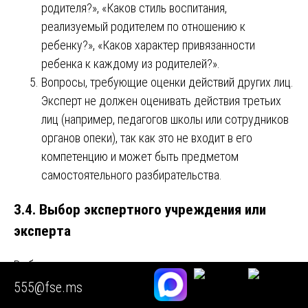
родителя?», «Каков стиль воспитания,
реализуемый родителем по отношению к
ребенку?», «Каков характер привязанности
ребенка к каждому из родителей?».
Вопросы, требующие оценки действий других лиц.
Эксперт не должен оценивать действия третьих
лиц (например, педагогов школы или сотрудников
органов опеки), так как это не входит в его
компетенцию и может быть предметом
самостоятельного разбирательства.
3.4. Выбор экспертного учреждения или
эксперта
Выбор экспертного учреждения или конкретного
эксперта является важным тактическим решением.
555@fse.ms
Стороны вправе предложить суду кандидатуру