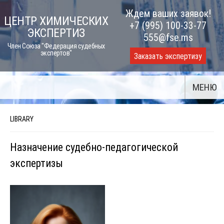
Skip
Ждем ваших заявок!
ЦЕНТР ХИМИЧЕСКИХ
to
+7 (995) 100-33-77
ЭКСПЕРТИЗ
content
555@fse.ms
Член Союза "Федерация судебных
экспертов"
Заказать экспертизу
МЕНЮ
LIBRARY
Назначение судебно-педагогической
экспертизы