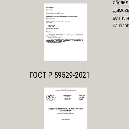
обслед
дымовы
вентил
каналов
ГОСТ Р 59529-2021