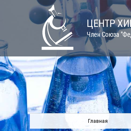
Skip
to
content
ЦЕНТР Х
Член Союза "Фе
Главная