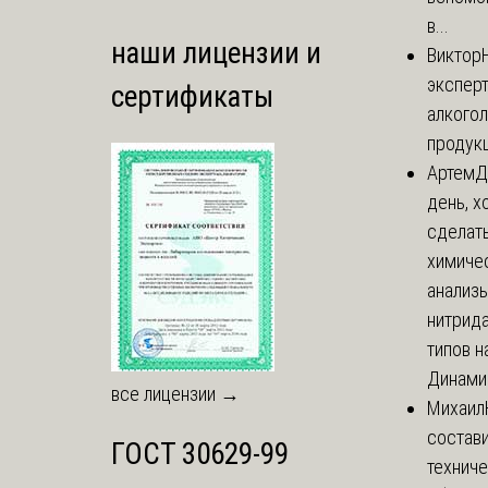
в...
наши лицензии и
Виктор
экспер
сертификаты
алкого
продук
Артем
Д
день, х
сделат
химиче
анализ
нитрида
типов на
Динамич
все лицензии →
Михаил
состави
ГОСТ 30629-99
технич