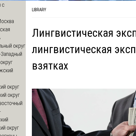
 с
LIBRARY
Москва
ская
Лингвистическая эксп
ь
льный округ
лингвистическая эксп
-Западный
округ
взятках
жский
ий округ
кий округ
восточный
-
ский
ий округ
регионы