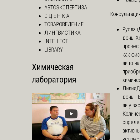
АВТОЭКСПЕРТИЗА
Консультация
О Ц Е Н К А
ТОВАРОВЕДЕНИЕ
Руслан
ЛИНГВИСТИКА
день! Х
INTELLECT
провест
LIBRARY
как фи
лицо н
Химическая
приобр
лаборатория
химичес
Лилия
Д
день! 
ли у ва
Количе
опреде
активны
вспомо