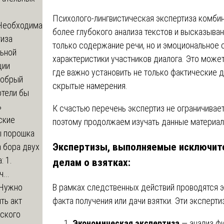
Психолого-лингвистическая экспертиза комбин
Необходима
более глубокого анализа текстов и высказыван
тиза
только содержание речи, но и эмоциональное 
льной
характеристики участников диалога. Это может
ции
где важно установить не только фактические д
обрый
скрытые намерения.
отели бы
ь
К счастью перечень экспертиз не ограничивает
ские
поэтому продолжаем изучать данные материа
ы порошка
Экспертизы, выполняемые исключите
 бора двух
: 1.
делам о взятках:
...
Нужно
В рамках следственных действий проводятся э
ть акт
факта получения или дачи взятки. Эти эксперт
еского
Экономическая экспертиза
— анализ ф