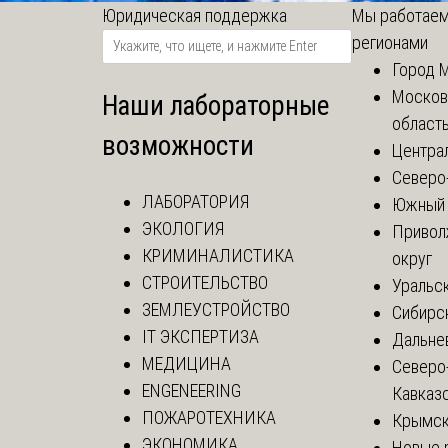
Юридическая поддержка
Мы работаем
регионами
Город 
Москов
Наши лабораторные
област
возможности
Центра
Северо
ЛАБОРАТОРИЯ
Южный 
ЭКОЛОГИЯ
Привол
КРИМИНАЛИСТИКА
округ
СТРОИТЕЛЬСТВО
Уральск
ЗЕМЛЕУСТРОЙСТВО
Сибирс
IT ЭКСПЕРТИЗА
Дальне
МЕДИЦИНА
Северо
ENGENEERING
Кавказ
ПОЖАРОТЕХНИКА
Крымск
ЭКОНОМИКА
Новые 