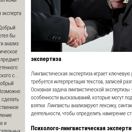
 эксперта
Добрый
отел бы
и анализ
зическое
экспертиза
а предмет
етенного
Лингвистическая экспертиза играет ключевую р
кого с...
требуется интерпретация текстов, записей ра
обрый
Основная задача лингвистической экспертизы
Возможно
особенности высказываний, которые могут под
с сделать:
взятки. Лингвисты анализируют лексику, синта
ственное
деятельности, чтобы определить намерение ст
ление
х и
Психолого-лингвистическая эксперти
гательных