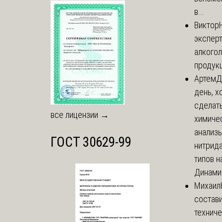
в...
Виктор
экспер
алкого
продук
Артем
Д
день, х
сделат
все лицензии →
химиче
анализ
ГОСТ 30629-99
нитрида
типов на
Динамич
Михаил
состави
технич