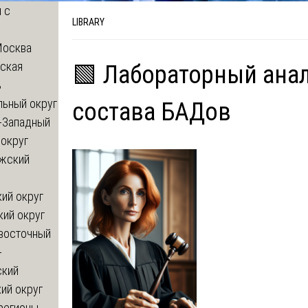
 с
LIBRARY
Москва
ская
🟩 Лабораторный ана
ь
льный округ
состава БАДов
-Западный
округ
жский
ий округ
кий округ
восточный
-
ский
ий округ
регионы