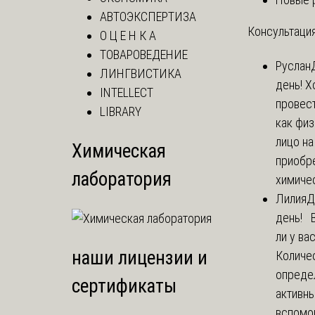
АВТОЭКСПЕРТИЗА
Консультация
О Ц Е Н К А
ТОВАРОВЕДЕНИЕ
Руслан
ЛИНГВИСТИКА
день! Х
INTELLECT
провест
LIBRARY
как фи
лицо н
Химическая
приобр
лаборатория
химичес
Лилия
Д
день! 
ли у ва
наши лицензии и
Количе
опреде
сертификаты
активны
вспомо