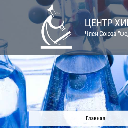
Skip
to
content
ЦЕНТР Х
Член Союза "Фе
Главная