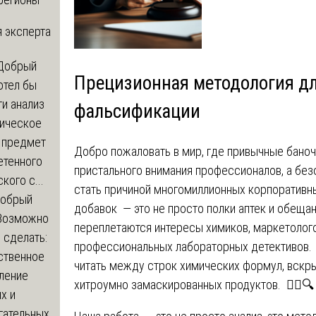
 эксперта
Добрый
Прецизионная методология для
отел бы
и анализ
фальсификации
зическое
а предмет
Добро пожаловать в мир, где привычные баноч
етенного
пристального внимания профессионалов, а без
кого с...
стать причиной многомиллионных корпоративн
обрый
добавок — это не просто полки аптек и обещан
Возможно
переплетаются интересы химиков, маркетолого
с сделать:
профессиональных лабораторных детективов.
ственное
читать между строк химических формул, вскр
ление
хитроумно замаскированных продуктов. 🕵️‍♂️🔍
х и
гательных