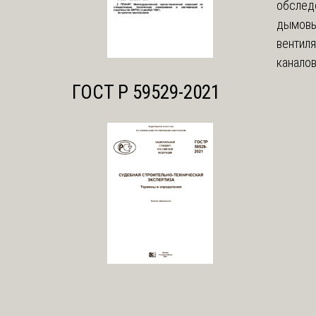
обслед
дымовы
вентил
каналов
ГОСТ Р 59529-2021