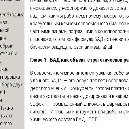
Наша работа — это не просто анализ, это мет
имеющая силу неоспоримого доказательства. 
Необходима
над тем, как мы работаем, почему лабораторн
тиза
краеугольным камнем современного бизнеса и
льной
частными лицами, погрязшими в конспиролог
ции
шпионаже, о том, как формула БАДа становитс
обрый
бизнесам защищать свои активы. 🔬📊
отели бы
Глава 1. БАД как объект стратегической р
ь
ские
В современном мире интеллектуальная собств
ы порошка
удачного БАДа — это результат лет исследова
 бора двух
десятков ученых. Конкуренты готовы платить 
: 1.
какие экстракты, в каких дозировках и в как
...
эффект. Промышленный шпионаж в фармацевти
Нужно
никогда. И главный инструмент для добычи эт
ть акт
химического состава БАД. 🕵️‍♂️💼
еского