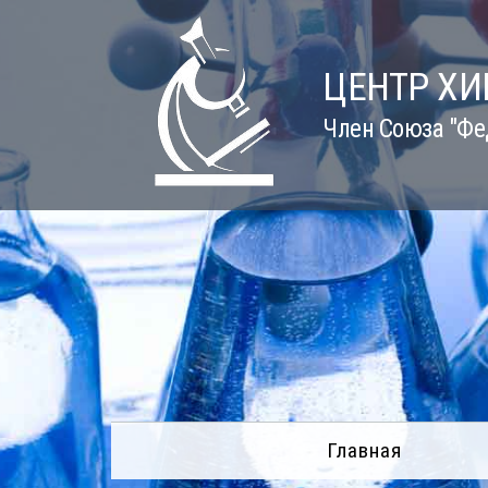
Skip
to
content
ЦЕНТР Х
Член Союза "Фе
Главная