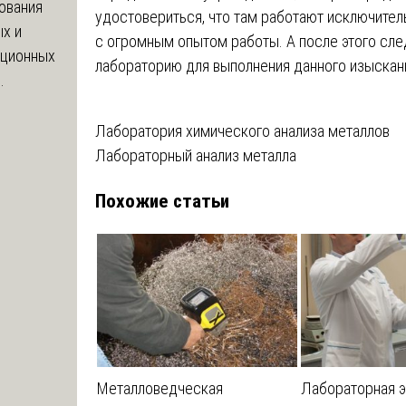
ования
удостовериться, что там работают исключите
х и
с огромным опытом работы. А после этого сл
яционных
лабораторию для выполнения данного изыскан
.
Навигация
Лаборатория химического анализа металлов
Лабораторный анализ металла
по
Похожие статьи
записям
Металловедческая
Лабораторная э