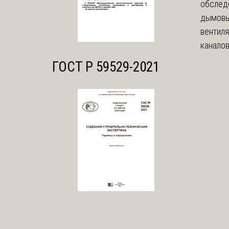
обслед
дымовы
вентил
каналов
ГОСТ Р 59529-2021