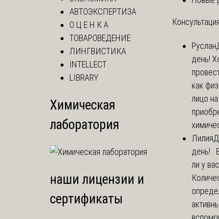
АВТОЭКСПЕРТИЗА
Консультация
О Ц Е Н К А
ТОВАРОВЕДЕНИЕ
Руслан
ЛИНГВИСТИКА
день! Х
INTELLECT
провест
LIBRARY
как фи
лицо н
Химическая
приобр
лаборатория
химичес
Лилия
Д
день! 
ли у ва
наши лицензии и
Количе
опреде
сертификаты
активны
вспомо