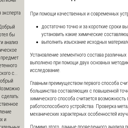
 эксперта
При помощи качественных и современных устр
достаточно точно и за короткие сроки вы
Добрый
установить какие химические составляющ
отел бы
выполнить изыскание исходных материал
и анализ
зическое
Установление элементного состава различных 
а предмет
выполнено при помощи двух основных методик
етенного
исследование.
кого с...
обрый
Главным преимуществом первого способа счи
Возможно
большинства составляющих с повышенной точ
с сделать:
химического способа считается возможность 
ственное
работоспособного устройства. Проверка мета
ление
механических характерных особенностей изуч
х и
Помимо этого, данные проведенного анализа 
гательных