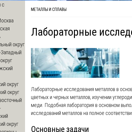
 с
МЕТАЛЛЫ И СПЛАВЫ
Москва
ская
Лабораторные исслед
ь
льный округ
-Западный
округ
жский
ий округ
Лабораторные исследования металлов в осно
кий округ
цветных и черных металлов, изучении углероди
восточный
меди. Подобная лаборатория в основном выпо
-
исследований металлов на полное соответстви
ский
ий округ
Основные задачи
регионы