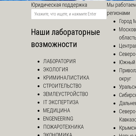
Юридическая поддержка
Мы работаем
регионами
Город 
Москов
Наши лабораторные
област
возможности
Центра
Северо
ЛАБОРАТОРИЯ
Южный 
ЭКОЛОГИЯ
Привол
КРИМИНАЛИСТИКА
округ
СТРОИТЕЛЬСТВО
Уральск
ЗЕМЛЕУСТРОЙСТВО
Сибирс
IT ЭКСПЕРТИЗА
Дальне
МЕДИЦИНА
Северо
ENGENEERING
Кавказ
ПОЖАРОТЕХНИКА
Крымск
ЭКОНОМИКА
Новые 