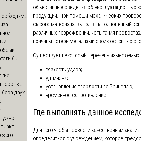
объективные сведения об эксплуатационных х
продукции. При помощи механических проверо
Необходима
сырого материала, выполнять полноценный конт
тиза
различных повреждений, испытания предоста
льной
причины потери металлами своих основных сво
ции
обрый
Существует некоторый перечень измеряемых 
отели бы
ь
вязкость удара;
ские
удлинение;
ы порошка
установление твердости по Бринеллю;
 бора двух
временное сопротивление.
: 1.
...
Где выполнять данное исслед
Нужно
ть акт
Для того чтобы провести качественный анали
еского
определиться с учреждением, которое предост