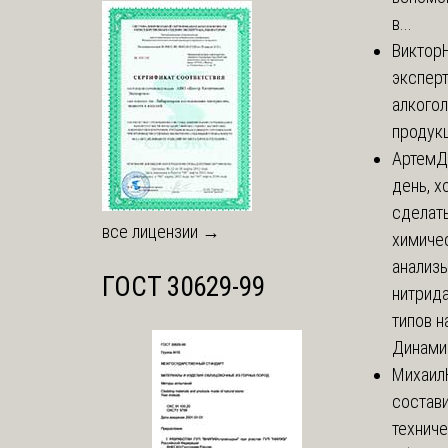
в...
Виктор
экспер
алкого
продук
Артем
Д
день, х
сделат
все лицензии →
химиче
анализ
ГОСТ 30629-99
нитрида
типов на
Динамич
Михаил
состави
технич