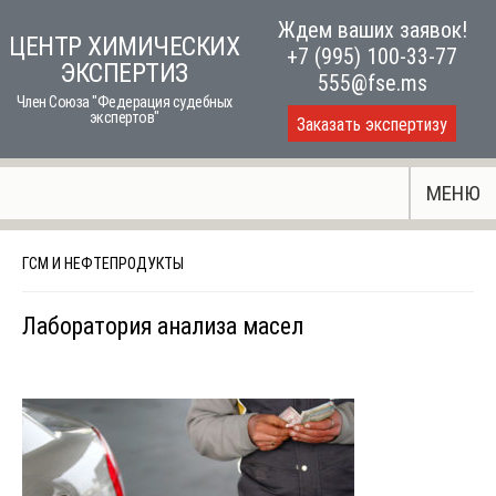
Skip
Ждем ваших заявок!
ЦЕНТР ХИМИЧЕСКИХ
to
+7 (995) 100-33-77
ЭКСПЕРТИЗ
content
555@fse.ms
Член Союза "Федерация судебных
экспертов"
Заказать экспертизу
МЕНЮ
ГСМ И НЕФТЕПРОДУКТЫ
Лаборатория анализа масел