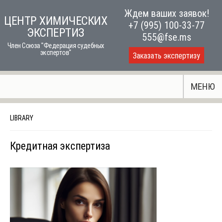
Skip
Ждем ваших заявок!
ЦЕНТР ХИМИЧЕСКИХ
to
+7 (995) 100-33-77
ЭКСПЕРТИЗ
content
555@fse.ms
Член Союза "Федерация судебных
экспертов"
Заказать экспертизу
МЕНЮ
LIBRARY
Кредитная экспертиза