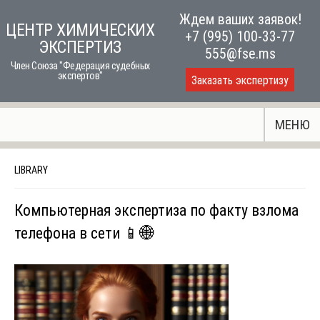
Skip
Ждем ваших заявок!
ЦЕНТР ХИМИЧЕСКИХ
to
+7 (995) 100-33-77
ЭКСПЕРТИЗ
content
555@fse.ms
Член Союза "Федерация судебных
экспертов"
Заказать экспертизу
МЕНЮ
LIBRARY
Компьютерная экспертиза по факту взлома
телефона в сети 📱🌐