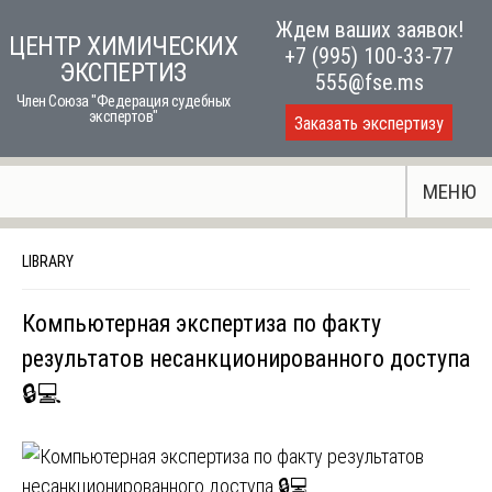
Skip
Ждем ваших заявок!
ЦЕНТР ХИМИЧЕСКИХ
to
+7 (995) 100-33-77
ЭКСПЕРТИЗ
content
555@fse.ms
Член Союза "Федерация судебных
экспертов"
Заказать экспертизу
МЕНЮ
LIBRARY
Компьютерная экспертиза по факту
результатов несанкционированного доступа
🔒💻