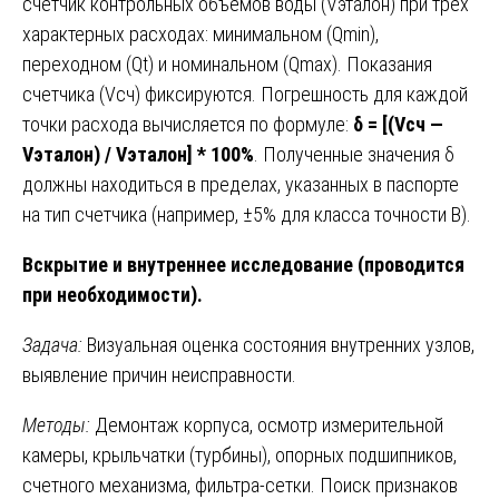
счетчик контрольных объемов воды (Vэталон) при трех
характерных расходах: минимальном (Qmin),
переходном (Qt) и номинальном (Qmax). Показания
счетчика (Vсч) фиксируются. Погрешность для каждой
точки расхода вычисляется по формуле:
δ = [(Vсч —
Vэталон) / Vэталон] * 100%
. Полученные значения δ
должны находиться в пределах, указанных в паспорте
на тип счетчика (например, ±5% для класса точности B).
Вскрытие и внутреннее исследование (проводится
при необходимости).
Задача:
Визуальная оценка состояния внутренних узлов,
выявление причин неисправности.
Методы:
Демонтаж корпуса, осмотр измерительной
камеры, крыльчатки (турбины), опорных подшипников,
счетного механизма, фильтра-сетки. Поиск признаков