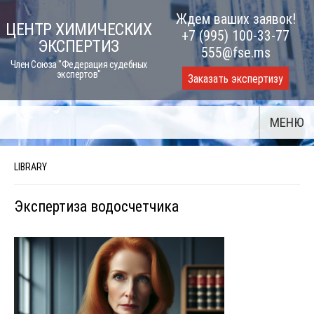
Skip
Ждем ваших заявок!
ЦЕНТР ХИМИЧЕСКИХ
to
+7 (995) 100-33-77
ЭКСПЕРТИЗ
content
555@fse.ms
Член Союза "Федерация судебных
экспертов"
Заказать экспертизу
МЕНЮ
LIBRARY
Экспертиза водосчетчика