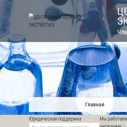
Skip
Ц
to
Э
content
Чле
Главная
Юридическая поддержка
Мы работаем
регионами