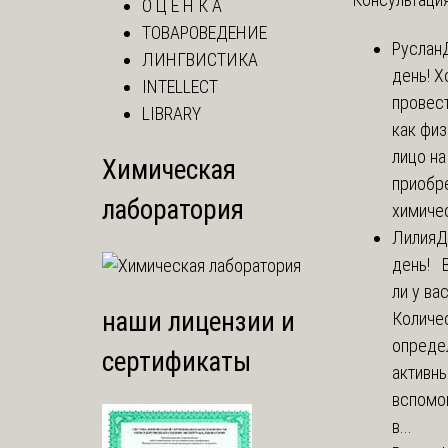
О Ц Е Н К А
ТОВАРОВЕДЕНИЕ
Руслан
ЛИНГВИСТИКА
день! Х
INTELLECT
провест
LIBRARY
как фи
лицо н
Химическая
приобр
лаборатория
химичес
Лилия
Д
день! 
ли у ва
наши лицензии и
Количе
опреде
сертификаты
активны
вспомо
в...