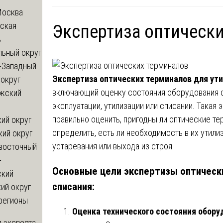
Москва
ская
Экспертиза оптическ
ь
льный округ
-Западный
Экспертиза оптических терминалов для ути
округ
включающий оценку состояния оборудования с
жский
эксплуатации, утилизации или списании. Такая 
правильно оценить, пригодны ли оптические те
ий округ
определить, есть ли необходимость в их утили
кий округ
устаревания или выхода из строя.
восточный
-
Основные цели экспертизы оптически
ский
списания:
ий округ
регионы
Оценка технического состояния обору
 эксперта