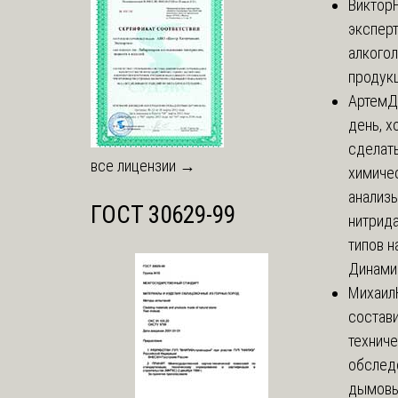
Виктор
экспер
алкого
продук
Артем
Д
день, х
сделат
все лицензии →
химиче
анализ
ГОСТ 30629-99
нитрида
типов на
Динамич
Михаил
состави
технич
обслед
дымовы