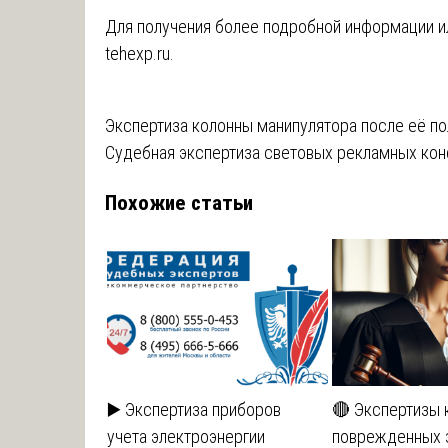
Для получения более подробной информации или
tehexp.ru
.
Навигация
Экспертиза колонны манипулятора после её п
Судебная экспертиза световых рекламных кон
по
Похожие статьи
записям
▶️ Экспертиза приборов
🔴 Экспертизы 
учета электроэнергии
поврежденных 