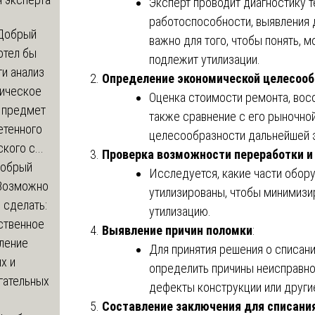
Эксперт проводит диагностику 
работоспособности, выявления д
Добрый
важно для того, чтобы понять, 
отел бы
подлежит утилизации.
и анализ
Определение экономической целесооб
зическое
Оценка стоимости ремонта, вос
а предмет
также сравнение с его рыночно
етенного
целесообразности дальнейшей э
кого с...
Проверка возможности переработки и
обрый
Исследуется, какие части обор
Возможно
утилизированы, чтобы минимизи
с сделать:
утилизацию.
ственное
Выявление причин поломки
:
ление
Для принятия решения о списани
х и
определить причины неисправно
гательных
дефекты конструкции или други
Составление заключения для списани