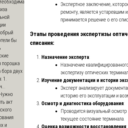
Необходима
Экспертное заключение, которо
тиза
ремонту, является устаревшим и
льной
принимается решение о его спис
ции
обрый
Этапы проведения экспертизы оптич
отели бы
списания:
ь
ские
Назначение эксперта
:
ы порошка
Назначение квалифицированного
 бора двух
экспертизу оптических терминал
: 1.
Изучение документации и истории эк
...
Эксперт анализирует документа
Нужно
историю его эксплуатации и во
ть акт
Осмотр и диагностика оборудования
:
еского
Проводится визуальный осмотр 
ования
текущее состояние терминала.
х и
Оценка возможности восстановления
: