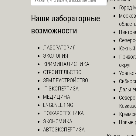
Город 
Москов
Наши лабораторные
област
возможности
Центра
Северо
ЛАБОРАТОРИЯ
Южный 
ЭКОЛОГИЯ
Привол
КРИМИНАЛИСТИКА
округ
СТРОИТЕЛЬСТВО
Уральск
ЗЕМЛЕУСТРОЙСТВО
Сибирс
IT ЭКСПЕРТИЗА
Дальне
МЕДИЦИНА
Северо
ENGENEERING
Кавказ
ПОЖАРОТЕХНИКА
Крымск
ЭКОНОМИКА
Новые 
АВТОЭКСПЕРТИЗА
Консультация