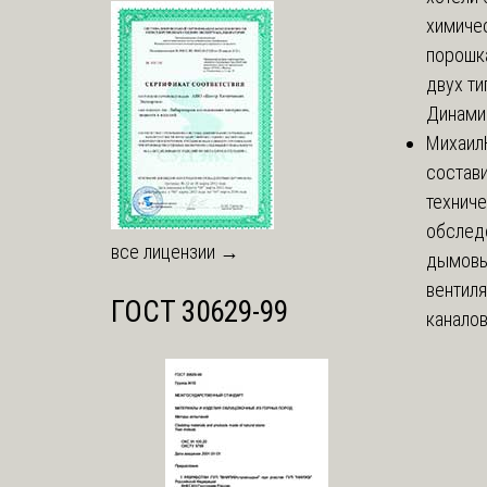
химиче
порошк
двух тип
Динамич
Михаил
состави
технич
обслед
все лицензии →
дымовы
вентил
ГОСТ 30629-99
каналов