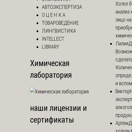
Хотел 
АВТОЭКСПЕРТИЗА
анализ 
О Ц Е Н К А
лицо н
ТОВАРОВЕДЕНИЕ
приобр
ЛИНГВИСТИКА
химичес
INTELLECT
Лилия
Д
LIBRARY
Возможн
сделать
Химическая
Количе
лаборатория
опреде
и вспом
Виктор
экспер
наши лицензии и
алкого
продук
сертификаты
Артем
Д
хотели 