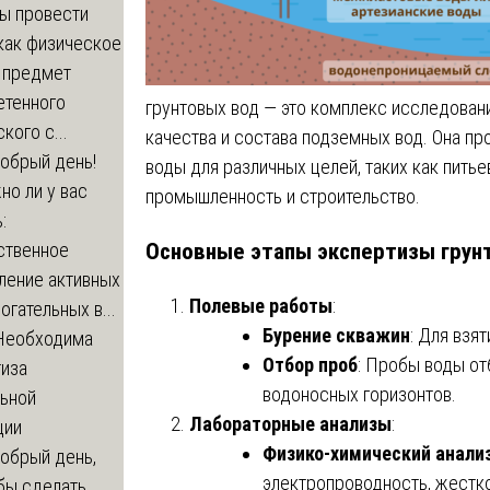
бы провести
как физическое
а предмет
етенного
грунтовых вод — это комплекс исследовани
кого с...
качества и состава подземных вод. Она п
обрый день!
воды для различных целей, таких как пить
о ли у вас
промышленность и строительство.
:
Основные этапы экспертизы грун
ственное
ление активных
Полевые работы
:
огательных в...
Бурение скважин
: Для взя
Необходима
Отбор проб
: Пробы воды от
тиза
водоносных горизонтов.
льной
Лабораторные анализы
:
ции
Физико-химический анали
обрый день,
электропроводность, жестк
бы сделать