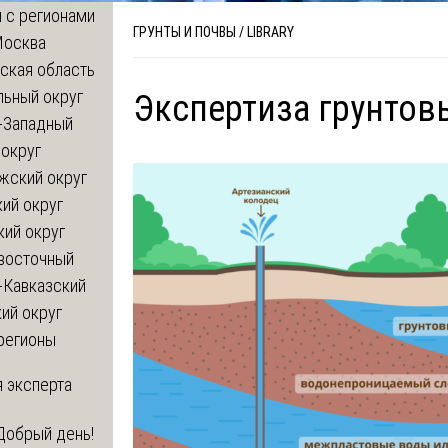
 с регионами
ГРУНТЫ И ПОЧВЫ
/
LIBRARY
Москва
ская область
льный округ
Экспертиза грунтов
-Западный
округ
жский округ
ий округ
кий округ
восточный
-Кавказский
ий округ
регионы
 эксперта
Добрый день!