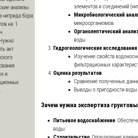
элементов и соединений (ни
ские анализы
Микробиологический анал
а нитрида бора
микроорганизмов.
ов на: 1.
Органолептический анали
...
воды.
Нужно
Гидрогеологические исследования
:
ть акт
Изучение свойств водоносно
еского
фильтрационных характеристи
ования
Оценка результатов
:
х и
Сравнение полученных данны
яционных
Выводы о пригодности воды
.
Зачем нужна экспертиза грунтовы
Питьевое водоснабжение
: Обеспеч
воды.
Строительство
: Определение влияни