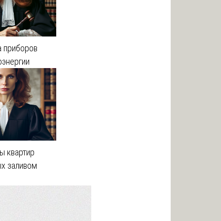
а приборов
оэнергии
ы квартир
х заливом