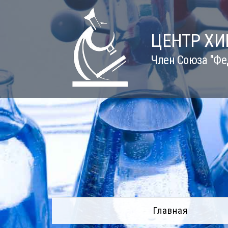
Skip
to
content
ЦЕНТР Х
Член Союза "Фе
Главная