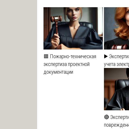
🟥 Пожарно-техническая
▶️ Эксперт
экспертиза проектной
учета элек
документации
🔴 Эксперт
поврежденн