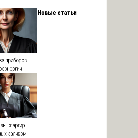
Новые статьи
иза приборов
троэнергии
изы квартир
ых заливом