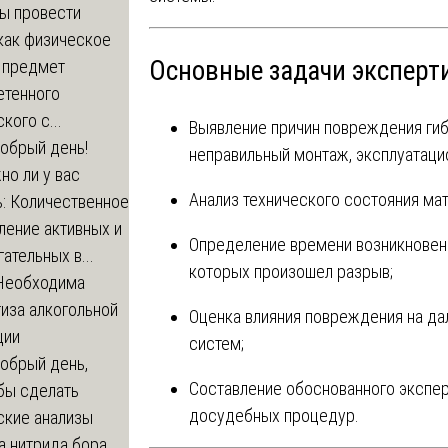
бы провести
как физическое
Основные задачи эксперт
а предмет
етенного
кого с...
Выявление причин повреждения гиб
обрый день!
неправильный монтаж, эксплуатаци
о ли у вас
Анализ технического состояния мат
ь: Количественное
ление активных и
Определение времени возникновени
ательных в...
которых произошел разрыв;
Необходима
иза алкогольной
Оценка влияния повреждения на д
ции
систем;
обрый день,
Составление обоснованного экспер
бы сделать
досудебных процедур.
ские анализы
а нитрида бора