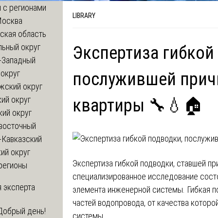
 с регионами
LIBRARY
Москва
ская область
льный округ
Экспертиза гибкой
-Западный
округ
послужившей прич
жский округ
ий округ
квартиры 🔧💧🏠
кий округ
восточный
-Кавказский
ий округ
Экспертиза гибкой подводки, ставшей пр
регионы
специализированное исследование сост
 эксперта
элемента инженерной системы. Гибкая п
частей водопровода, от качества котор
Добрый день!
системы.