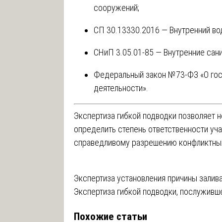
сооружений;
СП 30.13330.2016 — Внутренний во
СНиП 3.05.01-85 — Внутренние сан
Федеральный закон №73-ФЗ «О гос
деятельности».
Экспертиза гибкой подводки позволяет не
определить степень ответственности уча
справедливому разрешению конфликтных
Навигация
Экспертиза установления причины залива
Экспертиза гибкой подводки, послуживш
по
Похожие статьи
записям