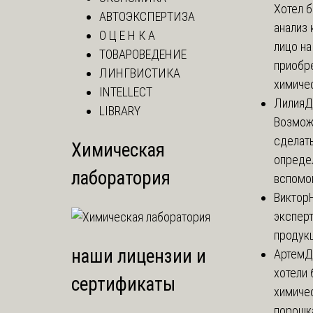
Хотел 
АВТОЭКСПЕРТИЗА
анализ 
О Ц Е Н К А
лицо н
ТОВАРОВЕДЕНИЕ
приобр
ЛИНГВИСТИКА
химичес
INTELLECT
Лилия
Д
LIBRARY
Возможн
сделат
Химическая
опреде
лаборатория
вспомог
Виктор
эксперт
продук
наши лицензии и
Артем
Д
хотели 
сертификаты
химиче
порошк