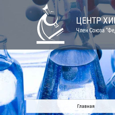
Skip
to
content
ЦЕНТР Х
Член Союза "Фе
Главная