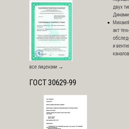
двух тип
Динамич
Михаил
акт тех
обслед
и вент
каналов
все лицензии →
ГОСТ 30629-99