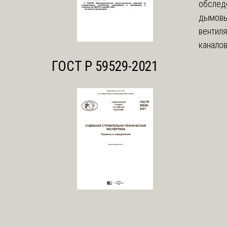
обслед
дымовы
вентил
каналов
ГОСТ Р 59529-2021