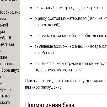
визуальный осмотр подводки и прилегающ
Необходима
оценку состояния материалов (наличие к
тиза
повреждений);
льной
ции
анализ монтажных работ и соблюдения н
обрый
отели бы
выявление возможных внешних воздейств
ь
колебания);
ские
использование инструментальных методо
ы порошка
гидравлические испытания).
 бора двух
: 1.
При выявлении дефектов фиксируется характер
...
или иное разрушение.
Нужно
ть акт
еского
Нормативная база