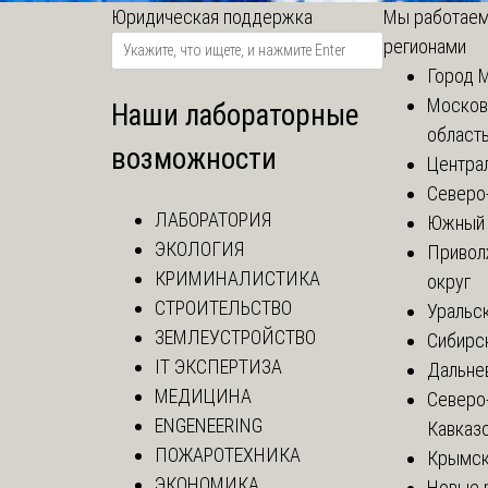
Юридическая поддержка
Мы работаем
регионами
Город 
Москов
Наши лабораторные
област
возможности
Центра
Северо
ЛАБОРАТОРИЯ
Южный 
ЭКОЛОГИЯ
Привол
КРИМИНАЛИСТИКА
округ
СТРОИТЕЛЬСТВО
Уральск
ЗЕМЛЕУСТРОЙСТВО
Сибирс
IT ЭКСПЕРТИЗА
Дальне
МЕДИЦИНА
Северо
ENGENEERING
Кавказ
ПОЖАРОТЕХНИКА
Крымск
ЭКОНОМИКА
Новые 