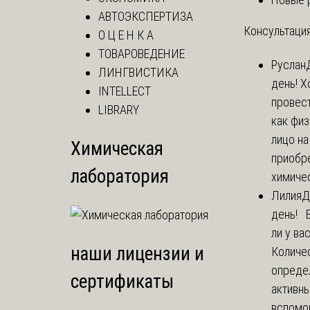
АВТОЭКСПЕРТИЗА
Консультация
О Ц Е Н К А
ТОВАРОВЕДЕНИЕ
Руслан
ЛИНГВИСТИКА
день! Х
INTELLECT
провест
LIBRARY
как фи
лицо н
Химическая
приобр
лаборатория
химичес
Лилия
Д
день! 
ли у ва
наши лицензии и
Количе
опреде
сертификаты
активны
вспомо