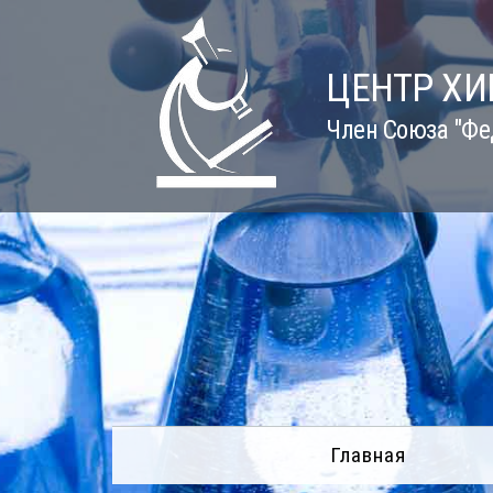
Skip
to
content
ЦЕНТР Х
Член Союза "Фе
Главная