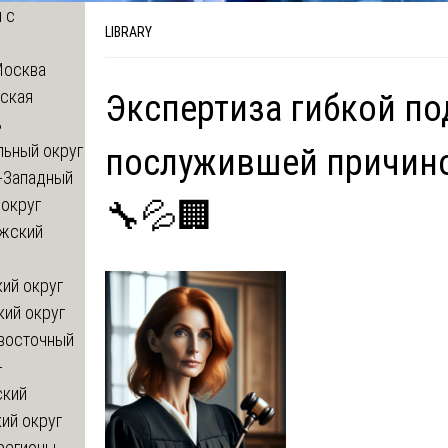
 с
LIBRARY
Москва
ская
Экспертиза гибкой по
ь
льный округ
послужившей причино
-Западный
округ
🔧💦🏢
жский
ий округ
кий округ
восточный
-
ский
ий округ
регионы