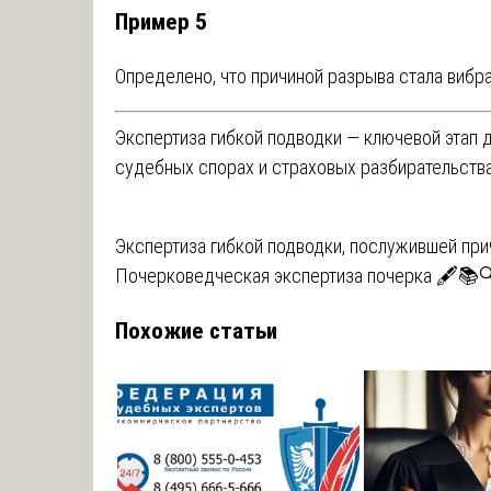
Пример 5
Определено, что причиной разрыва стала вибр
Экспертиза гибкой подводки — ключевой этап 
судебных спорах и страховых разбирательства
Навигация
Экспертиза гибкой подводки, послужившей при
Почерковедческая экспертиза почерка 🖋️📚
по
Похожие статьи
записям