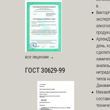
в...
Виктор
экспер
алкого
продук
Артем
Д
день, х
сделат
все лицензии →
химиче
анализ
ГОСТ 30629-99
нитрида
типов на
Динамич
Михаил
состави
технич