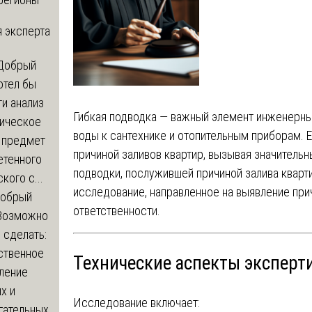
 эксперта
Добрый
отел бы
и анализ
Гибкая подводка — важный элемент инженерн
зическое
воды к сантехнике и отопительным приборам. 
а предмет
причиной заливов квартир, вызывая значитель
етенного
подводки, послужившей причиной залива кварт
кого с...
исследование, направленное на выявление при
обрый
ответственности.
Возможно
с сделать:
ственное
Технические аспекты эксперт
ление
х и
Исследование включает:
гательных