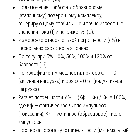
Подключение прибора к образцовому
(эталонному) поверочному комплексу,
генерирующему стабильные и точно известные
значения тока (I) и напряжения (U).
Измерение относительной погрешности (δ%) в
нескольких характерных точках:
По току: при 5%, 10%, 50%, 100% и 120% от
базового (Iб).
По коэффициенту мощности: при cos φ = 1.0
(активная нагрузка) и cos φ = 0.5L (индуктивная
нагрузка).
Расчет погрешности: δ% = [(Kф — Kи) / Kи] * 100%,
где Kф — фактическое число импульсов
(показаний), Kи — истинное (образцовое) число
импульсов.
Проверка порога чувствительности (минимальный