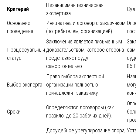
Независимая техническая
Критерий
Суд
экспертиза
Основание
Инициатива и договор с заказчиком
Опр
проведения
(потребителем, организацией).
пос
Заключение является письменным
Зак
Процессуальный
доказательством, которое сторона
сам
статус
представляет суду
суд
самостоятельно.
86 
Право выбора экспертной
Наз
Выбор эксперта
организации полностью
мог
принадлежит заказчику.
кон
Опр
Определяются договором (как
Сроки
бол
правило, до 20 рабочих дней).
про
Досудебное урегулирование спора,
Уст