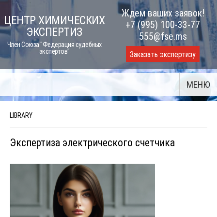
Skip
Ждем ваших заявок!
ЦЕНТР ХИМИЧЕСКИХ
to
+7 (995) 100-33-77
ЭКСПЕРТИЗ
content
555@fse.ms
Член Союза "Федерация судебных
экспертов"
Заказать экспертизу
МЕНЮ
LIBRARY
Экспертиза электрического счетчика