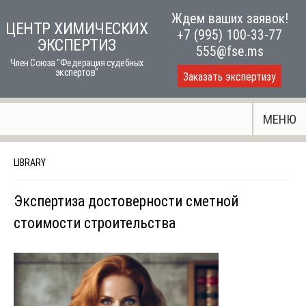
Skip
Ждем ваших заявок!
ЦЕНТР ХИМИЧЕСКИХ
to
+7 (995) 100-33-77
ЭКСПЕРТИЗ
content
555@fse.ms
Член Союза "Федерация судебных
экспертов"
Заказать экспертизу
МЕНЮ
LIBRARY
Экспертиза достоверности сметной
стоимости строительства