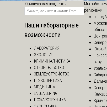
Юридическая поддержка
Мы работаем
регионами
Город 
Москов
Наши лабораторные
област
возможности
Центра
Северо
ЛАБОРАТОРИЯ
Южный 
ЭКОЛОГИЯ
Привол
КРИМИНАЛИСТИКА
округ
СТРОИТЕЛЬСТВО
Уральск
ЗЕМЛЕУСТРОЙСТВО
Сибирс
IT ЭКСПЕРТИЗА
Дальне
МЕДИЦИНА
Северо
ENGENEERING
Кавказ
ПОЖАРОТЕХНИКА
Крымск
ЭКОНОМИКА
Новые 