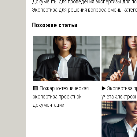
Навигация
Документы для проведения экспертизы для п
Экспертиза для решения вопроса смены катег
по
Похожие статьи
записям
🟥 Пожарно-техническая
▶️ Экспертиза 
экспертиза проектной
учета электроэ
документации