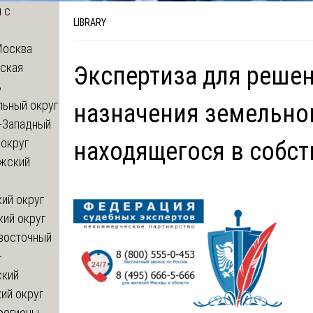
 с
LIBRARY
Москва
ская
Экспертиза для реше
ь
льный округ
назначения земельног
-Западный
округ
находящегося в собс
жский
ий округ
кий округ
восточный
-
ский
ий округ
регионы