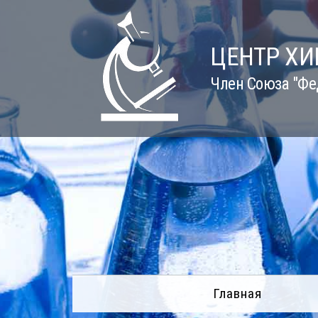
Skip
to
content
ЦЕНТР Х
Член Союза "Фе
Главная