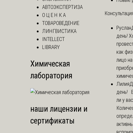
АВТОЭКСПЕРТИЗА
Консультация
О Ц Е Н К А
ТОВАРОВЕДЕНИЕ
Руслан
ЛИНГВИСТИКА
день! Х
INTELLECT
провест
LIBRARY
как фи
лицо н
Химическая
приобр
лаборатория
химичес
Лилия
Д
день! 
ли у ва
наши лицензии и
Количе
опреде
сертификаты
активны
вспомо