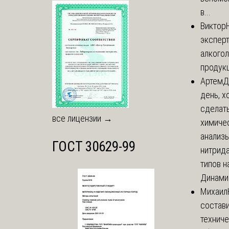
в...
Виктор
экспер
алкого
продук
Артем
Д
день, х
сделат
все лицензии →
химиче
анализ
ГОСТ 30629-99
нитрида
типов на
Динамич
Михаил
состави
технич