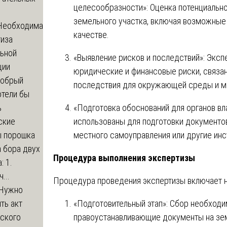
целесообразности»: Оценка потенциально
земельного участка, включая возможные 
Необходима
качестве.
тиза
льной
«Выявление рисков и последствий»: Экс
ции
юридические и финансовые риски, связан
обрый
последствия для окружающей среды и ме
отели бы
«Подготовка обоснований для органов вл
ь
использованы для подготовки документо
ские
местного самоуправления или другие инс
ы порошка
 бора двух
Процедура выполнения экспертизы
: 1.
...
Процедура проведения экспертизы включает н
Нужно
«Подготовительный этап»: Сбор необход
ть акт
правоустанавливающие документы на зем
еского