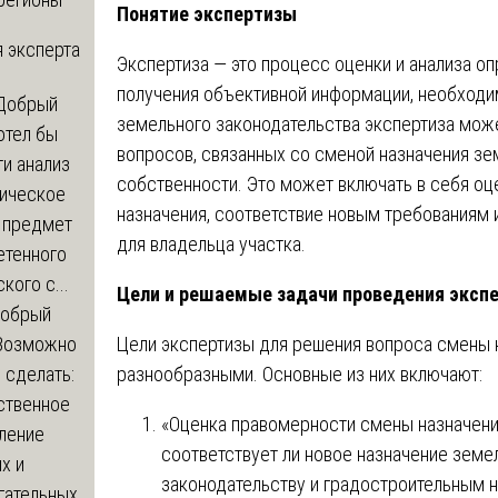
Понятие экспертизы
 эксперта
Экспертиза — это процесс оценки и анализа о
получения объективной информации, необходим
Добрый
земельного законодательства экспертиза мож
отел бы
вопросов, связанных со сменой назначения зе
и анализ
собственности. Это может включать в себя о
зическое
назначения, соответствие новым требованиям
а предмет
для владельца участка.
етенного
кого с...
Цели и решаемые задачи проведения эксп
обрый
Цели экспертизы для решения вопроса смены н
Возможно
разнообразными. Основные из них включают:
с сделать:
ственное
«Оценка правомерности смены назначения
ление
соответствует ли новое назначение зем
х и
законодательству и градостроительным н
гательных