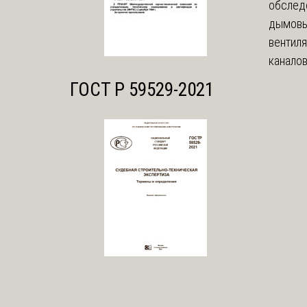
обслед
дымовы
вентил
каналов
ГОСТ Р 59529-2021