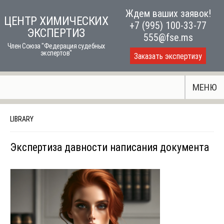
Skip
Ждем ваших заявок!
ЦЕНТР ХИМИЧЕСКИХ
to
+7 (995) 100-33-77
ЭКСПЕРТИЗ
content
555@fse.ms
Член Союза "Федерация судебных
экспертов"
Заказать экспертизу
МЕНЮ
LIBRARY
Экспертиза давности написания документа