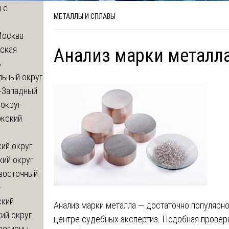
 с
МЕТАЛЛЫ И СПЛАВЫ
Москва
ская
Анализ марки металл
ь
льный округ
-Западный
округ
жский
ий округ
кий округ
восточный
-
ский
Анализ марки металла — достаточно популярн
ий округ
центре судебных экспертиз. Подобная провер
регионы