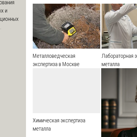
ования
х и
яционных
.
Металловедческая
Лабораторная э
экспертиза в Москве
металла
Химическая экспертиза
металла