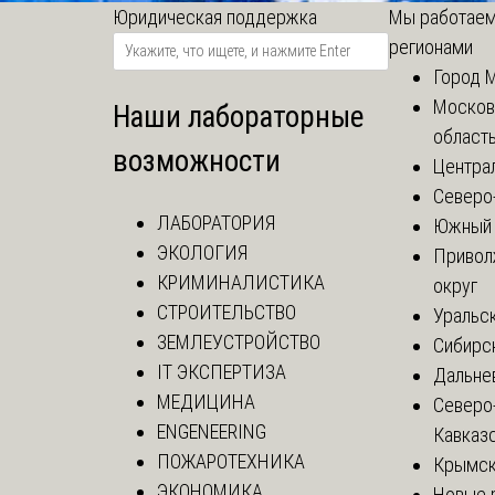
Юридическая поддержка
Мы работаем
регионами
Город 
Москов
Наши лабораторные
област
возможности
Центра
Северо
ЛАБОРАТОРИЯ
Южный 
ЭКОЛОГИЯ
Привол
КРИМИНАЛИСТИКА
округ
СТРОИТЕЛЬСТВО
Уральск
ЗЕМЛЕУСТРОЙСТВО
Сибирс
IT ЭКСПЕРТИЗА
Дальне
МЕДИЦИНА
Северо
ENGENEERING
Кавказ
ПОЖАРОТЕХНИКА
Крымск
ЭКОНОМИКА
Новые 