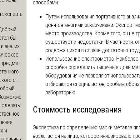
способами:
 эксперта
Путем использования портативного анал
ценятся многими заказчиками. Эксперт м
Добрый
место производства. Кроме того, он не т
отел бы
существует и недостатки. В частности, 
и анализ
содержащихся в сплаве достаточно труд
зическое
Использование спектрометра. Наиболее 
а предмет
способен определить тысячные доли мета
етенного
оборудования не позволяют использовать
кого с...
отбираются специалистов, особым образ
обрый
лабораторию.
Возможно
с сделать:
Стоимость исследования
ственное
ление
Экспертиза по определению марки металла явл
х и
возлагается на лицо, которое инициировало пр
гательных