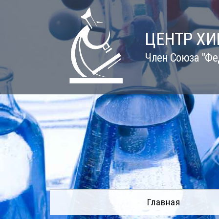
Skip
to
content
ЦЕНТР Х
Член Союза "Фе
Главная