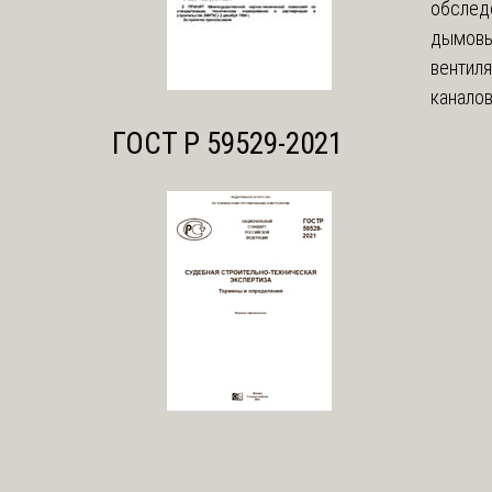
обслед
дымовы
вентил
каналов
ГОСТ Р 59529-2021