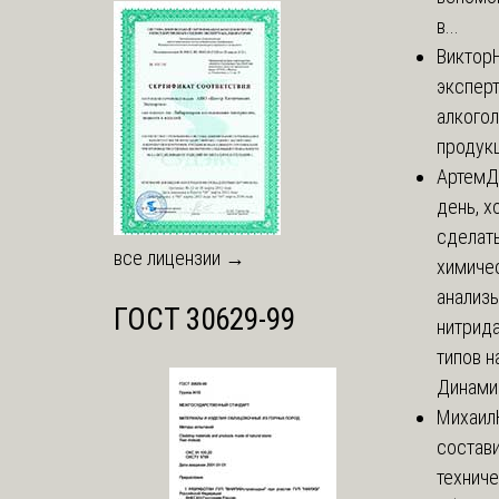
в...
Виктор
экспер
алкого
продук
Артем
Д
день, х
сделат
все лицензии →
химиче
анализ
ГОСТ 30629-99
нитрида
типов на
Динамич
Михаил
состави
технич