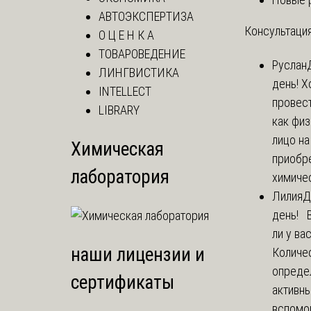
АВТОЭКСПЕРТИЗА
Консультация
О Ц Е Н К А
ТОВАРОВЕДЕНИЕ
Руслан
ЛИНГВИСТИКА
день! Х
INTELLECT
провест
LIBRARY
как фи
лицо н
Химическая
приобр
лаборатория
химичес
Лилия
Д
день! 
ли у ва
наши лицензии и
Количе
опреде
сертификаты
активны
вспомо