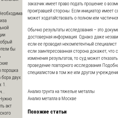
заказчик имеет право подать прошение о возм
проигравшей стороны. Если инициатор имеет с
Необходима
может ходатайствовать о полном или частично
тиза
льной
Обычно результаты исследования – это докуме
ции
достоверная информация. Однако даже незави
обрый
если ее проводил некомпетентный специалист и
отели бы
если заинтересованная сторона докажет, что 
ь
изменения результатов, то суд может отказать
ские
проведение повторного исследования Подобна
ы порошка
специалистом в том же или другом учреждени
 бора двух
: 1.
Навигация
Анализ грунта на тяжелые металлы
...
Анализ металла в Москве
Нужно
по
ть акт
Похожие статьи
записям
еского