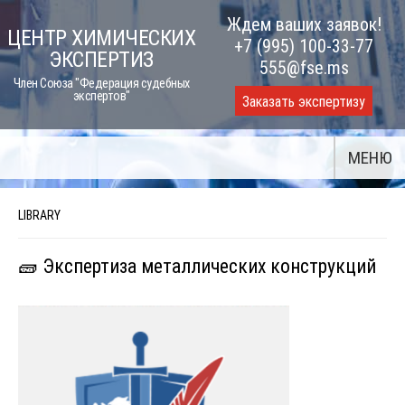
Skip
Ждем ваших заявок!
ЦЕНТР ХИМИЧЕСКИХ
to
+7 (995) 100-33-77
ЭКСПЕРТИЗ
content
555@fse.ms
Член Союза "Федерация судебных
экспертов"
Заказать экспертизу
МЕНЮ
LIBRARY
🧱 Экспертиза металлических конструкций