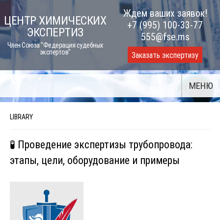
Skip
Ждем ваших заявок!
ЦЕНТР ХИМИЧЕСКИХ
to
+7 (995) 100-33-77
ЭКСПЕРТИЗ
content
555@fse.ms
Член Союза "Федерация судебных
экспертов"
Заказать экспертизу
МЕНЮ
LIBRARY
🧪 Проведение экспертизы трубопровода:
этапы, цели, оборудование и примеры