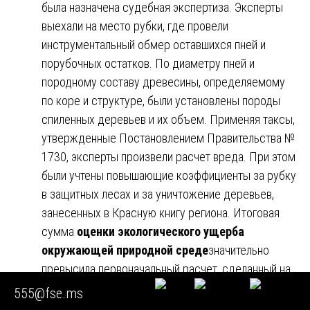
была назначена судебная экспертиза. Эксперты
выехали на место рубки, где провели
инструментальный обмер оставшихся пней и
порубочных остатков. По диаметру пней и
породному составу древесины, определяемому
по коре и структуре, были установлены породы
спиленных деревьев и их объем. Применяя таксы,
утвержденные Постановлением Правительства №
1730, эксперты произвели расчет вреда. При этом
были учтены повышающие коэффициенты за рубку
в защитных лесах и за уничтожение деревьев,
занесенных в Красную книгу региона. Итоговая
сумма
оценки экологического ущерба
окружающей природной среде
значительно
превысила первоначальный расчет, сделанный на
месте задержания, поскольку были выявлены
555@fse.ms
дополнительные нарушения. Экспертное