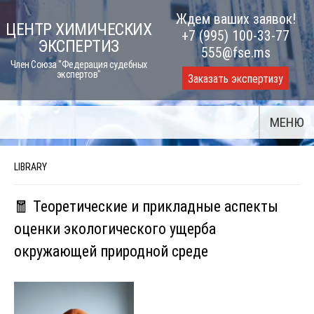
Skip
Ждем ваших заявок!
ЦЕНТР ХИМИЧЕСКИХ
to
+7 (995) 100-33-77
ЭКСПЕРТИЗ
content
555@fse.ms
Член Союза "Федерация судебных
экспертов"
Заказать экспертизу
МЕНЮ
LIBRARY
🧧 Теоретические и прикладные аспекты
оценки экологического ущерба
окружающей природной среде