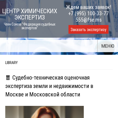
Skip
Ждем ваших заявок!
ЦЕНТР ХИМИЧЕСКИХ
to
+7 (995) 100-33-77
ЭКСПЕРТИЗ
content
555@fse.ms
Член Союза "Федерация судебных
экспертов"
Заказать экспертизу
МЕНЮ
LIBRARY
🧧 Судебно-техническая оценочная
экспертиза земли и недвижимости в
Москве и Московской области