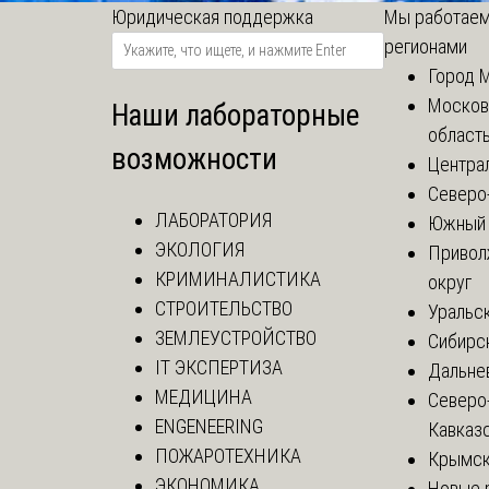
Юридическая поддержка
Мы работаем
регионами
Город 
Москов
Наши лабораторные
област
возможности
Центра
Северо
ЛАБОРАТОРИЯ
Южный 
ЭКОЛОГИЯ
Привол
КРИМИНАЛИСТИКА
округ
СТРОИТЕЛЬСТВО
Уральск
ЗЕМЛЕУСТРОЙСТВО
Сибирс
IT ЭКСПЕРТИЗА
Дальне
МЕДИЦИНА
Северо
ENGENEERING
Кавказ
ПОЖАРОТЕХНИКА
Крымск
ЭКОНОМИКА
Новые 