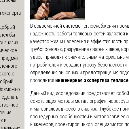
 эксперта
В современной системе теплоснабжения пром
Добрый
надежность работы тепловых сетей является
отел бы
качество жизни населения и эффективность пр
и анализ
трубопроводах, разрушение сварных швов, ко
зическое
удары приводят к значительным материальным
а предмет
потребителей и создают угрозу безопасности. 
етенного
определения виновных и предотвращения под
кого с...
проводится
инженерная экспертиза теплосе
обрый
Возможно
Данный вид исследования представляет собой
с сделать:
сочетающих методы металлографии, неразруш
ственное
и материаловедческого анализа. Глубокое пон
ление
процедурных особенностей и методологическ
х и
инженеров, проектировщиков, специалистов по
гательных