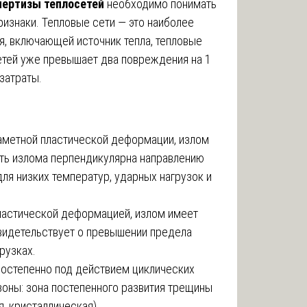
пертизы теплосетей
необходимо понимать
ризнаки. Тепловые сети — это наиболее
, включающей источник тепла, тепловые
етей уже превышает два повреждения на 1
затраты.
аметной пластической деформации, излом
сть излома перпендикулярна направлению
ля низких температур, ударных нагрузок и
ластической деформацией, излом имеет
Свидетельствует о превышении предела
рузках.
постепенно под действием циклических
зоны: зона постепенного развития трещины
я, кристаллическая).