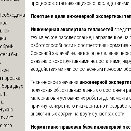
процессов, сталкивающихся с последствиями 
Необходима
Понятие и цели инженерной экспертизы те
тиза
Инженерная экспертиза теплосетей
предста
льной
техническое расследование, направленное на 
ции
работоспособности и соответствия нормативн
обрый
Основной задачей является определение перв
отели бы
связана с конструктивными недостатками, нар
ь
воздействиями или естественным износом обо
ские
ы порошка
Техническое значение
инженерной эксперти
 бора двух
получения объективных данных о состоянии р
: 1.
материалов и условиях их работы до момента а
...
причину конкретного инцидента, но и разрабо
Нужно
аналогичных аварий на других участках сети.
ть акт
еского
Нормативно-правовая база инженерной экс