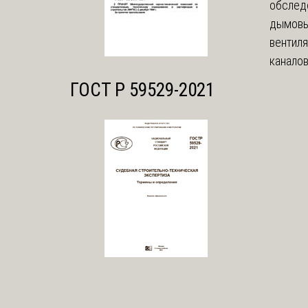
обслед
дымовы
вентил
каналов
ГОСТ Р 59529-2021