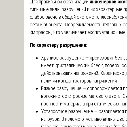
Для правильной организации
инженерной экс
типичные виды разрушений и их характерные п
слабое звено в общей системе теплоснабжения
сети и абонента. Повреждаемость тепловых с
км трассы, что увеличивает эксплуатационные 
По характеру разрушения:
Хрупкое разрушение — происходит без з
имеет кристаллический блеск, поверхно
действовавших напряжений. Характерно д
наличия концентраторов напряжений.
Вязкое разрушение — сопровождается п
волокнистое строение матового цвета. 
прочности материала при статических наг
Усталостное разрушение — развивается 
нагрузок. В изломе отчетливо видны две 
(гладкая, притертая) и зона долома (груба