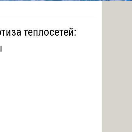
тиза теплосетей:
ы