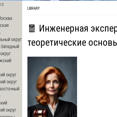
 с
LIBRARY
Москва
ская
🧧 Инженерная экспер
ь
льный округ
теоретические основ
-Западный
округ
жский
ий округ
кий округ
восточный
-
ский
ий округ
регионы