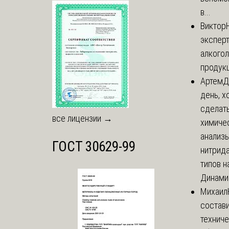
в...
Виктор
экспер
алкого
продук
Артем
Д
день, х
сделат
все лицензии →
химиче
анализ
ГОСТ 30629-99
нитрида
типов на
Динамич
Михаил
состави
технич