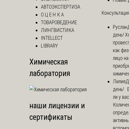
АВТОЭКСПЕРТИЗА
Консультация
О Ц Е Н К А
ТОВАРОВЕДЕНИЕ
Руслан
ЛИНГВИСТИКА
день! Х
INTELLECT
провест
LIBRARY
как фи
лицо н
Химическая
приобр
лаборатория
химичес
Лилия
Д
день! 
ли у ва
наши лицензии и
Количе
опреде
сертификаты
активны
вспомо