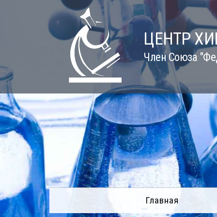
Skip
to
content
ЦЕНТР Х
Член Союза "Фе
Главная