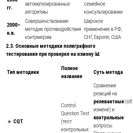
автоматизированные
семейное
гг.
алгоритмы
консультирование
Совершенствование
Широкое
2000–
методик противодействия
применение в РФ,
н.в.
контрмерам
СНГ, Европе, США
2.3. Основные методики полиграфного
тестирования при проверке на измену
📊
Полное
Тип методики
Суть метода
название
Сравнение
реакций на
релевантные
(об
Control
измене) и
Question Test
контрольные
🔹
CQT
(тест
вопросы.
контрольных