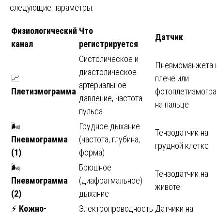
следующие параметры:
Физиологический
Что
Датчик
канал
регистрируется
Систолическое и
Пневмоманжета 
диастолическое
📈
плече или
артериальное
Плетизмограмма
фотоплетизмогр
давление, частота
на пальце
пульса
🌬️
Грудное дыхание
Тензодатчик на
Пневмограмма
(частота, глубина,
грудной клетке
(1)
форма)
🌬️
Брюшное
Тензодатчик на
Пневмограмма
(диафрагмальное)
животе
(2)
дыхание
⚡
Кожно-
Электропроводность
Датчики на