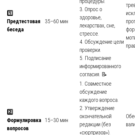
процедуры.
трев
3. Опрос о
1️
иск
здоровье,
Предтестовая
35–60 мин
про
лекарствах, сне,
беседа
фор
стрессе.
мот
4. Обсуждение цели
пра
проверки.
5. Подписание
информированного
согласия. 📝
1. Совместное
обсуждение
каждого вопроса.
2. Утверждение
2️
окончательной
Обе
Формулировка
15–30 мин
редакции (без
вал
вопросов
«сюрпризов»).