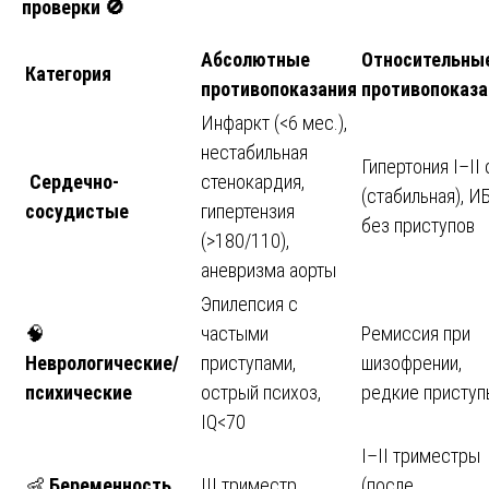
проверки
🚫
Абсолютные
Относительны
Категория
противопоказания
противопоказа
Инфаркт (<6 мес.),
нестабильная
Гипертония I–II 
Сердечно-
стенокардия,
(стабильная), И
сосудистые
гипертензия
без приступов
(>180/110),
аневризма аорты
Эпилепсия с
🧠
частыми
Ремиссия при
Неврологические/
приступами,
шизофрении,
психические
острый психоз,
редкие приступ
IQ<70
I–II триместры
👶
Беременность
III триместр
(после