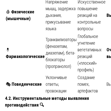
Напряжение
Искусственное
мышц, задержка
повышение
🩸
Физические
дыхания,
реакций на
В
(мышечные)
прикусывание
контрольные
языка
вопросы
Глобальное
Транквилизаторы
угнетение
(феназепам,
💊
вегетативных
О
диазепам), бета-
Фармакологические
реакций
в
блокаторы
(«плоский»
(пропранолол)
профиль)
Уклончивые
Создание
🎭
Поведенческие
ответы,
помех,
Вы
провокации
артефактов
4.2. Инструментальные методы выявления
противодействия
🔍