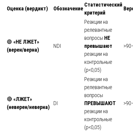
Статистический
Оценка (вердикт)
Обозначение
Вер
критерий
Реакции на
релевантные
вопросы
НЕ
🟢
«НЕ ЛЖЕТ»
NDI
превышают
>90
(верен/верна)
реакции на
контрольные
(p<0,05)
Реакции на
релевантные
вопросы
🔴
«ЛЖЕТ»
DI
ПРЕВЫШАЮТ
>90
(неверен/неверна)
реакции на
контрольные
(p<0,05)