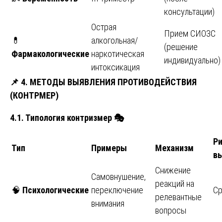
консультации)
Острая
Прием СИОЗС
💊
алкогольная/
(решение
Фармакологические
наркотическая
индивидуально)
интоксикация
📌
4. МЕТОДЫ ВЫЯВЛЕНИЯ ПРОТИВОДЕЙСТВИЯ
(КОНТРМЕР)
4.1. Типология контризмер
🎭
Р
Тип
Примеры
Механизм
в
Снижение
Самовнушение,
реакций на
🧠
Психологические
переключение
Ср
релевантные
внимания
вопросы