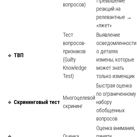
Превышение
вопросов)
реакций на
релевантные →
«лжет»
Тест
Выявление
вопросов-
осведомленности
признаков
о деталях
🔹
ТВП
(Guilty
измены, которые
Knowledge
может знать
Test)
только изменщик
Быстрая оценка
по ограниченному
Многоцелевой
🔹
Скрининговый тест
набору
скрининг
обобщенных
вопросов
Оценка внимания,
🔹
Оценка
памяти,