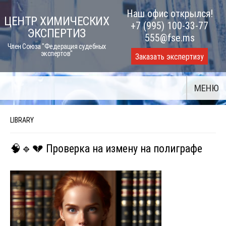
Skip
Наш офис открылся!
ЦЕНТР ХИМИЧЕСКИХ
to
+7 (995) 100-33-77
ЭКСПЕРТИЗ
content
555@fse.ms
Член Союза "Федерация судебных
экспертов"
Заказать экспертизу
МЕНЮ
LIBRARY
🧠🔹💔 Проверка на измену на полиграфе