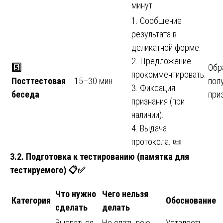
минут.
1. Сообщение
результата в
деликатной форме.
2. Предложение
5️
Обр
прокомментировать.
Посттестовая
15–30 мин
пол
3. Фиксация
беседа
при
признания (при
наличии).
4. Выдача
протокола. 📜
3.2. Подготовка к тестированию (памятка для
тестируемого)
📋✅
Что нужно
Чего нельзя
Категория
Обоснование
сделать
делать
Выспаться
Не спать всю
Усталость