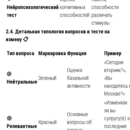
Нейропсихологический
когнитивных
способности
тест
способностей
различать
стимулы
2.4. Детальная типология вопросов в тесте на
измену
📋
Тип вопроса
Маркировка
Функция
Пример
«Сегодня
Оценка
вторник?»,
🟢
Зеленый
базальной
«Вы
Нейтральные
активности
находитесь 
Москве?»
«Изменяли
ли вы
Основные
🔴
супругу(е) з
Красный
вопросы об
Релевантные
последние
измене