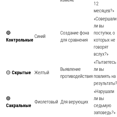
12
месяцев?»
«Совершали
ли вы
🔵
Создание фона
поступки, о
Синий
Контрольные
для сравнения
которых не
говорят
вслух?»
«Пытаетесь
Выявление
ли вы
🟡
Скрытые
Желтый
противодействия
повлиять на
результаты?
«Нарушали
🟣
ли вы
Фиолетовый
Для верующих
Сакральные
седьмую
заповедь?»