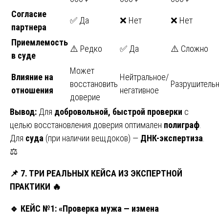
Согласие
✅ Да
❌ Нет
❌ Нет
партнера
Приемлемость
⚠️ Редко
✅ Да
⚠️ Сложно
в суде
Может
Влияние на
Нейтральное/
восстановить
Разрушитель
отношения
негативное
доверие
Вывод:
Для
добровольной, быстрой проверки
с
целью восстановления доверия оптимален
полиграф
.
Для
суда
(при наличии вещдоков) —
ДНК-экспертиза
.
⚖️
📌
7. ТРИ РЕАЛЬНЫХ КЕЙСА ИЗ ЭКСПЕРТНОЙ
ПРАКТИКИ
🔥
🔹
КЕЙС №1: «Проверка мужа — измена