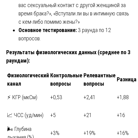
вас сексуальный контакт с другой женщиной за
время брака?», «Вступали ли вы в интимную связь
с кем-либо помимо жены?»
Основное тестирование:
3 раунда по 12
вопросов.
Результаты физиологических данных (среднее по 3
раундам):
Физиологический
Контрольные
Релевантные
Разница
канал
вопросы
вопросы
⚡ КГР (мкСм)
+0,53
+2,41
+1,88
📈 ЧСС (уд/мин)
+5
+21
+16
🌬️ Глубина
+3%
+19%
+16%
дыхания (%)