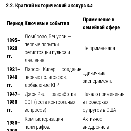
2.2. Краткий исторический экскурс
📜
Применение в
Период
Ключевые события
семейной сфере
Ломброзо, Бенусси —
1895–
первые попытки
1920
Не применялся
регистрации пульса и
гг.
давления
1921–
Ларсон, Килер — создание
Единичные
1940
первых полиграфов,
эксперименты
гг.
добавление КГР
1947–
Джон Рид — разработка
Начало применения
1980
CQT (теста контрольных
в проверках
гг.
вопросов)
супругов в США
Компьютеризация
Активное
1980–
полиграфов,
внедрение в
2000