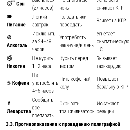
😴
Сон
(≥7 часов)
ночь
снижает КГР
🍽️
Легкий
Голодать или
Влияет на КГР
Питание
завтрак
переедать
Исключить
Угнетает
🚫
Употреблять
за 24–48
симпатическую
Алкоголь
накануне/в день
часов
НС
🚭
Не курить
Курить перед
Вызывает
Никотин
1–2 часа
тестом
тахикардию
Не
Пить кофе, чай,
Повышает
☕
Кофеин
употреблять
колу
базальную КГР
4–6 часов
Сообщить
💊
Скрывать
Искажают
все
Лекарства
транквилизаторы
реакции
препараты
3.3. Противопоказания к проведению полиграфной