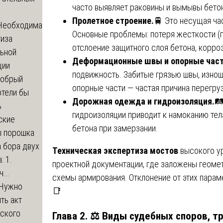
часто выявляет раковины и вымывы бетон
Пролетное строение.
🚆 Это несущая час
Необходима
Основные проблемы: потеря жесткости (п
тиза
отслоение защитного слоя бетона, корро
льной
Деформационные швы и опорные част
ции
подвижность. Забитые грязью швы, изно
обрый
опорные части — частая причина перегру
отели бы
Дорожная одежда и гидроизоляция.
🛤
ь
гидроизоляции приводит к намоканию тел
ские
бетона при замерзании.
ы порошка
 бора двух
Техническая экспертиза мостов
высокого ур
: 1.
проектной документации, где заложены геоме
...
схемы армирования. Отклонение от этих парам
Нужно
📑
ть акт
еского
Глава 2. ⚖️ Виды судебных споров, 