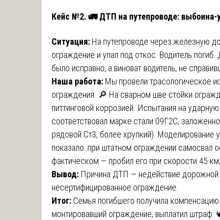
Кейс №2. 🚛 ДТП на путепроводе: выбоина-
Ситуация:
На путепроводе через железную д
ограждение и упал под откос. Водитель погиб.
было исправно, а виноват водитель, не справи
Наша работа:
Мы провели трасологическое и
ограждения. 🔎 На сварном шве стойки ограж
питтинговой коррозией. Испытания на ударную 
соответствовал марке стали 09Г2С, заложенно
рядовой Ст3, более хрупкий). Моделирование
показало: при штатном ограждении самосвал о
фактическом — пробил его при скорости 45 км
Вывод:
Причина ДТП — недействие дорожной 
несертифицированное ограждение.
Итог:
Семья погибшего получила компенсацию в
монтировавший ограждение, выплатил штраф. 