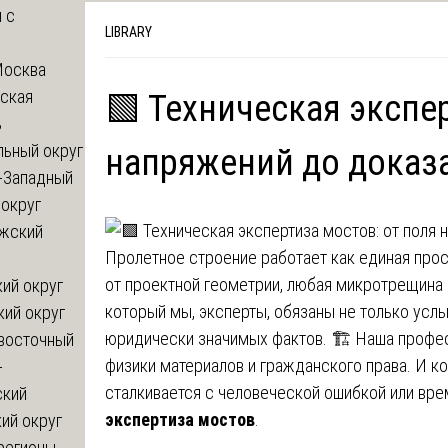
 с
LIBRARY
Москва
ская
🟩 Техническая экспер
ь
льный округ
напряжений до доказа
-Западный
округ
жский
Пролетное строение работает как единая про
от проектной геометрии, любая микротрещина в
ий округ
который мы, эксперты, обязаны не только услыш
кий округ
юридически значимых фактов. 🏗️ Наша профес
восточный
физики материалов и гражданского права. И к
-
сталкивается с человеческой ошибкой или вре
ский
экспертиза мостов
.
ий округ
регионы