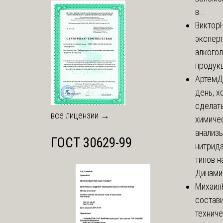
в...
Виктор
экспер
алкого
продук
Артем
Д
день, х
сделат
все лицензии →
химиче
анализ
ГОСТ 30629-99
нитрида
типов на
Динамич
Михаил
состави
технич