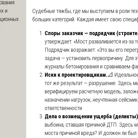
ования
х и
Судебные тяжбы, где мы выступаем в роли тех
яционных
больших категорий. Каждая имеет свою специ
.
Споры заказчик — подрядчик (строите
утверждает: «Мост разваливается из-за т
Подрядчик возражает: «Это вы его перег
задача — установить первопричину. Для 
журналы бетонирования и сравниваем фа
Иски к проектировщикам.
📐 Идеальное
тот же результат — разрушение. Здесь 
верифицируем расчетную модель, залож
назначении нагрузок, неучтенная сейсмик
ответственности.
Дела о возмещении ущерба (деликты)
выбоина, ставшая причиной ДТП. Здесь м
моста причиной вреда? И должен ли был 