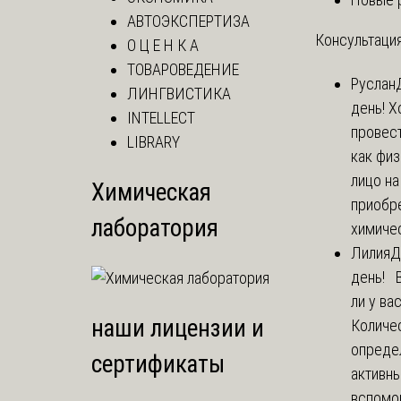
АВТОЭКСПЕРТИЗА
Консультация
О Ц Е Н К А
ТОВАРОВЕДЕНИЕ
Руслан
ЛИНГВИСТИКА
день! Х
INTELLECT
провест
LIBRARY
как фи
лицо н
Химическая
приобр
лаборатория
химичес
Лилия
Д
день! 
ли у ва
наши лицензии и
Количе
опреде
сертификаты
активны
вспомо