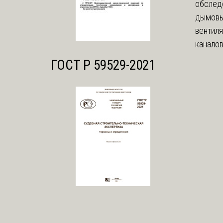
обслед
дымовы
вентил
каналов
ГОСТ Р 59529-2021