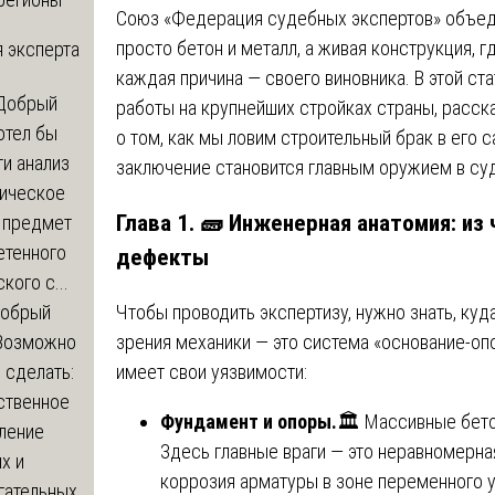
Союз «Федерация судебных экспертов» объеди
просто бетон и металл, а живая конструкция, 
 эксперта
каждая причина — своего виновника. В этой ст
Добрый
работы на крупнейших стройках страны, расск
отел бы
о том, как мы ловим строительный брак в его 
и анализ
заключение становится главным оружием в суд
зическое
Глава 1. 🧱 Инженерная анатомия: из 
а предмет
етенного
дефекты
кого с...
Чтобы проводить экспертизу, нужно знать, ку
обрый
зрения механики — это система «основание-о
Возможно
имеет свои уязвимости:
с сделать:
ственное
Фундамент и опоры.
🏛️ Массивные бето
ление
Здесь главные враги — это неравномерная
х и
коррозия арматуры в зоне переменного 
гательных