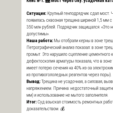
Кейс №1. 🌉 Мост через Оку: усадочная ка
Ситуация:
Крупный генподрядчик сдал мост. Ч
появилась сквозная трещина шириной 1,5 мм с
350 млн рублей. Подрядчик защищался: «Это 
допустимы».
Наша работа:
Мы отобрали керны в зоне трещ
Петрографический анализ показал: в зоне трещ
промыт. Это нарушило сцепление цементного к
дефектоскопия арматуры показала, что в зоне 
имеет потерю сечения на 40% из-за электрохи
из противогололедных реагентов через поры).
Вывод:
Трещина не усадочная, а силовая, вы
напряжением. Причина: недостаточный защитн
мм) и использование не мытого заполнителя.
Итог:
Суд взыскал стоимость ремонтных работ
доказательством. 💰