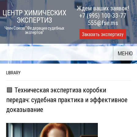
Skip
Ждем ваших заявок!
ЦЕНТР ХИМИЧЕСКИХ
to
+7 (995) 100-33-77
ЭКСПЕРТИЗ
content
555@fse.ms
Член Союза "Федерация судебных
экспертов"
Заказать экспертизу
МЕНЮ
LIBRARY
🟩 Техническая экспертиза коробки
передач: судебная практика и эффективное
доказывание