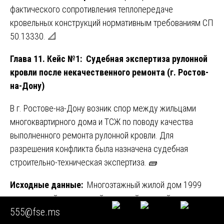
фактического сопротивления теплопередаче
кровельных конструкций нормативным требованиям СП
50.13330. 📐
Глава 11. Кейс №1: Судебная экспертиза рулонной
кровли после некачественного ремонта (г. Ростов-
на-Дону)
В г. Ростове-на-Дону возник спор между жильцами
многоквартирного дома и ТСЖ по поводу качества
выполненного ремонта рулонной кровли. Для
разрешения конфликта была назначена судебная
строительно-техническая экспертиза. 🧱
Исходные данные:
Многоэтажный жилой дом 1999
года постройки с плоской рулонной кровлей.
555@fse.ms
Внеочередной ремонт кровли был проведен по