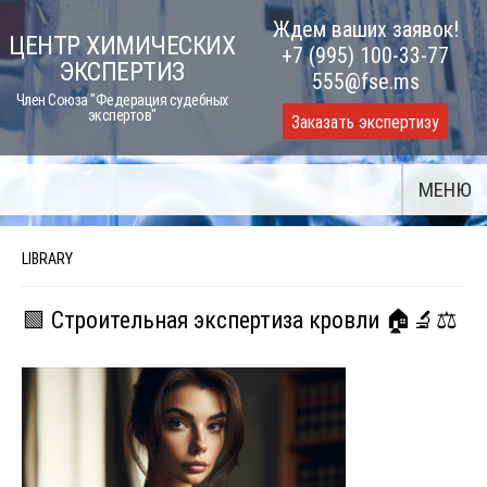
Skip
Ждем ваших заявок!
ЦЕНТР ХИМИЧЕСКИХ
to
+7 (995) 100-33-77
ЭКСПЕРТИЗ
content
555@fse.ms
Член Союза "Федерация судебных
экспертов"
Заказать экспертизу
МЕНЮ
LIBRARY
🟩 Строительная экспертиза кровли 🏠🔬⚖️