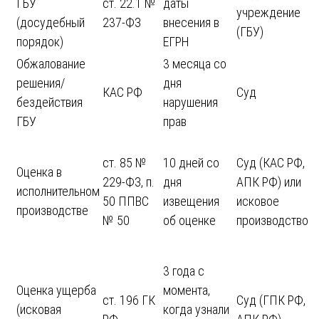
ГБУ
ст. 22.1 №
даты
учреждение
(досудебный
237-ФЗ
внесения в
(ГБУ)
порядок)
ЕГРН
Обжалование
3 месяца со
решения/
дня
КАС РФ
Суд
бездействия
нарушения
ГБУ
прав
ст. 85 №
10 дней со
Суд (КАС РФ,
Оценка в
229-ФЗ, п.
дня
АПК РФ) или
исполнительном
50 ППВС
извещения
исковое
производстве
№ 50
об оценке
производство
3 года с
Оценка ущерба
момента,
ст. 196 ГК
Суд (ГПК РФ,
(исковая
когда узнали