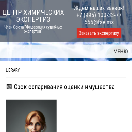
Skip
Ждем ваших заявок!
ЦЕНТР ХИМИЧЕСКИХ
to
+7 (995) 100-33-77
ЭКСПЕРТИЗ
content
555@fse.ms
Член Союза "Федерация судебных
экспертов"
Заказать экспертизу
МЕНЮ
LIBRARY
🟩 Срок оспаривания оценки имущества