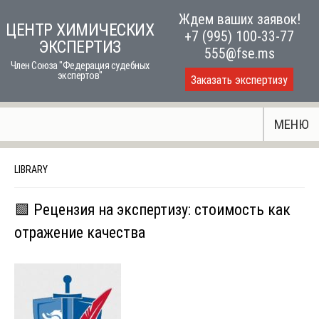
Skip
Ждем ваших заявок!
ЦЕНТР ХИМИЧЕСКИХ
to
+7 (995) 100-33-77
ЭКСПЕРТИЗ
content
555@fse.ms
Член Союза "Федерация судебных
экспертов"
Заказать экспертизу
МЕНЮ
LIBRARY
🟩 Рецензия на экспертизу: стоимость как
отражение качества