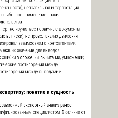
выбор и расчет коэффициентов
печенности); неправильная интерпретация
; ошибочное применение правил
одательства.
перт не изучил все первичные документы
кие выписки); не провел анализ движения
изировал взаимосвязи с контрагентами;
имеющих значение для выводов.
:
ошибки в сложении, вычитании, умножении;
гические противоречия между
противоречия между выводами и
экспертизу: понятие и сущность
независимый экспертный анализ ранее
лифицированным специалистом. В отличие от