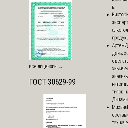
в...
Виктор
экспер
алкого
продук
Артем
Д
день, х
сделат
все лицензии →
химиче
анализ
ГОСТ 30629-99
нитрида
типов на
Динамич
Михаил
состави
технич