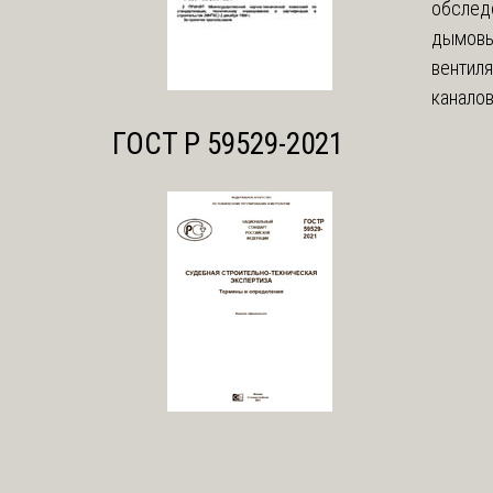
обслед
дымовы
вентил
каналов
ГОСТ Р 59529-2021