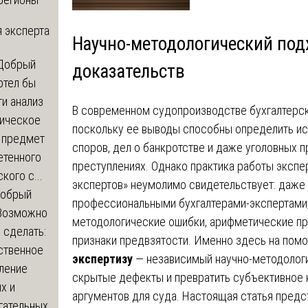
 эксперта
Научно-методологический под
Добрый
доказательств
отел бы
и анализ
В современном судопроизводстве бухгалтерск
зическое
поскольку ее выводы способны определить ис
а предмет
споров, дел о банкротстве и даже уголовных 
етенного
преступлениях. Однако практика работы эксп
кого с...
экспертов» неумолимо свидетельствует: даже
обрый
профессиональными бухгалтерами-экспертами
Возможно
методологические ошибки, арифметические пр
с сделать:
признаки предвзятости. Именно здесь на пом
ственное
экспертизу
— независимый научно-методологи
ление
скрытые дефекты и превратить субъективное
х и
аргументов для суда. Настоящая статья предс
гательных