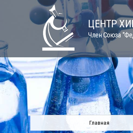
Skip
to
content
ЦЕНТР Х
Член Союза "Фе
Главная