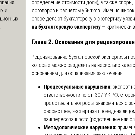
определение стоимости доли), а также споры,
ования
договоров и расчетом убытков. Именно широки
х и
споре делают бухгалтерскую экспертизу уязви
яционных
на бухгалтерскую экспертизу
— критически 
.
Глава 2. Основания для рецензирова
Рецензирование бухгалтерской экспертизы поз
которые можно разделить на несколько катего
основанием для оспаривания заключения.
Процессуальные нарушения:
эксперт н
ответственности по ст. 307 УК РФ; сторо
представлять вопросы, знакомиться с за
рассмотрен; экспертиза проведена лицо
заинтересованности (родственные или сл
Методологические нарушения:
примене