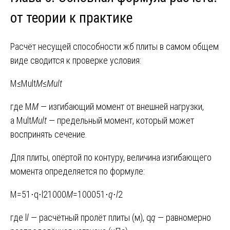
от теории к практике
Расчёт несущей способности жб плиты в самом общем
виде сводится к проверке условия:
M≤Mult
M
≤
M
ult
где M
M
— изгибающий момент от внешней нагрузки,
а Mult
M
ult
​ — предельный момент, который может
воспринять сечение.
Для плиты, опёртой по контуру, величина изгибающего
момента определяется по формуле:
M=51⋅q⋅l21000
M
=100051⋅
q
⋅
l
2​
где l
l
— расчётный пролёт плиты (м), q
q
— равномерно