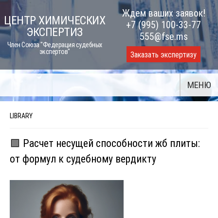
Skip
Ждем ваших заявок!
ЦЕНТР ХИМИЧЕСКИХ
to
+7 (995) 100-33-77
ЭКСПЕРТИЗ
content
555@fse.ms
Член Союза "Федерация судебных
экспертов"
Заказать экспертизу
МЕНЮ
LIBRARY
🟩 Расчет несущей способности жб плиты:
от формул к судебному вердикту