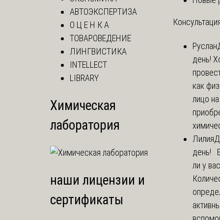
АВТОЭКСПЕРТИЗА
Консультация
О Ц Е Н К А
ТОВАРОВЕДЕНИЕ
Руслан
ЛИНГВИСТИКА
день! Х
INTELLECT
провест
LIBRARY
как фи
лицо н
Химическая
приобр
лаборатория
химичес
Лилия
Д
день! 
ли у ва
наши лицензии и
Количе
опреде
сертификаты
активны
вспомо