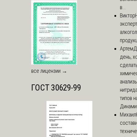
в...
Виктор
экспер
алкого
продук
Артем
Д
день, х
сделат
все лицензии →
химиче
анализ
ГОСТ 30629-99
нитрида
типов на
Динамич
Михаил
состави
технич