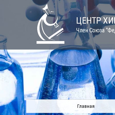
Skip
to
content
ЦЕНТР Х
Член Союза "Фе
Главная