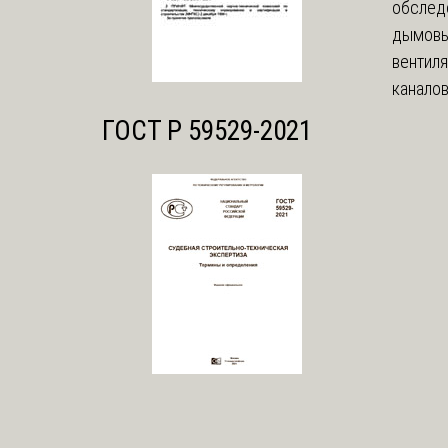
обслед
дымовы
вентил
каналов
ГОСТ Р 59529-2021