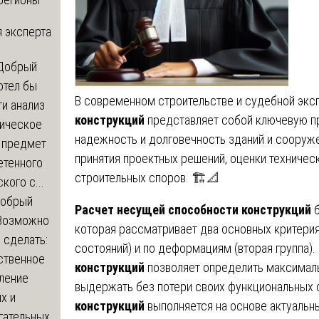
 эксперта
Добрый
отел бы
В современном строительстве и судебной экс
и анализ
конструкций
представляет собой ключевую п
зическое
надежность и долговечность зданий и сооруже
а предмет
принятия проектных решений, оценки техничес
етенного
строительных споров. 🏗️📐
кого с...
обрый
Расчет несущей способности конструкций
б
Возможно
которая рассматривает два основных критерия
с сделать:
состояний) и по деформациям (вторая группа).
ственное
конструкций
позволяет определить максималь
ление
выдержать без потери своих функциональных 
х и
конструкций
выполняется на основе актуальн
гательных