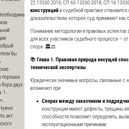
22.13330.2016, СП 63.13330.2018, СП 16.13330
конструкций
в судебной практике становится
Необходима
доказательством, которое суд принимает как 
тиза
льной
Понимание методологии и правовых аспектов э
ции
для всех участников судебного процесса — от 
обрый
спора. 🏛️⚖️
отели бы
📚
Глава 1. Правовая природа несущей спо
ь
технической экспертизы
ские
ы порошка
Юридически значимые вопросы, связанные с 
 бора двух
возникают при:
: 1.
...
Спорах между заказчиком и подрядчи
Нужно
конструкции имеют дефекты, трещины ил
ть акт
способности позволяет определить, вызв
еского
эксплуатационными причинами.