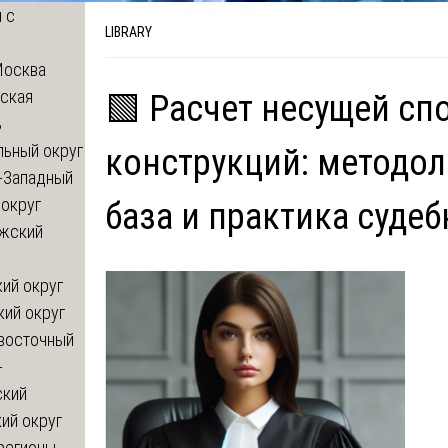
 с
LIBRARY
Москва
ская
🟩 Расчет несущей сп
ь
льный округ
конструкций: методол
-Западный
округ
база и практика суде
жский
ий округ
кий округ
восточный
-
ский
ий округ
регионы