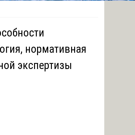
особности
огия, нормативная
бной экспертизы