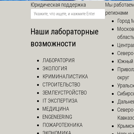
Юридическая поддержка
Мы работаем
регионами
Город 
Москов
Наши лабораторные
област
возможности
Центра
Северо
ЛАБОРАТОРИЯ
Южный 
ЭКОЛОГИЯ
Привол
КРИМИНАЛИСТИКА
округ
СТРОИТЕЛЬСТВО
Уральск
ЗЕМЛЕУСТРОЙСТВО
Сибирс
IT ЭКСПЕРТИЗА
Дальне
МЕДИЦИНА
Северо
ENGENEERING
Кавказ
ПОЖАРОТЕХНИКА
Крымск
ЭКОНОМИКА
Новые 