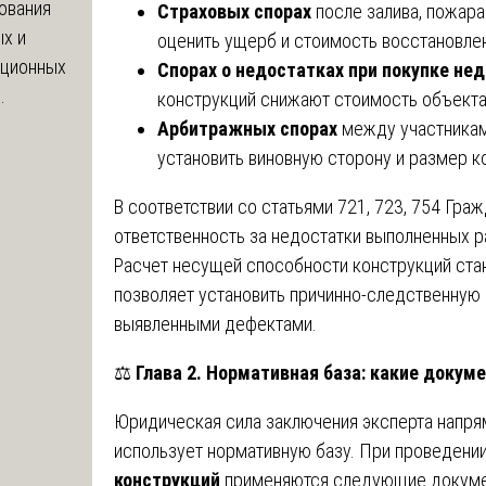
ования
Страховых спорах
после залива, пожара
х и
оценить ущерб и стоимость восстановле
яционных
Спорах о недостатках при покупке н
.
конструкций снижают стоимость объекта
Арбитражных спорах
между участникам
установить виновную сторону и размер к
В соответствии со статьями 721, 723, 754 Гра
ответственность за недостатки выполненных ра
Расчет несущей способности конструкций ста
позволяет установить причинно-следственную
выявленными дефектами.
⚖️
Глава 2. Нормативная база: какие докум
Юридическая сила заключения эксперта напрям
использует нормативную базу. При проведени
конструкций
применяются следующие докуме