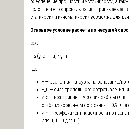
обеспечение прочности и устойчивости, а так
подошве и его опрокидывания. Принимаемая в
статически и кинематически возможна для дан
Основное условие расчета по несущей спо
text
F ≤ (γ_c · F_u) / γ_n
где:
F — расчетная нагрузка на основание/кон
F_u — сила предельного сопротивления, 
γ_c — коэффициент условий работы (для п
стабилизированном состоянии — 0,9; для с
γ_n — коэффициент надежности по назначе
для II, 1,10 для III)