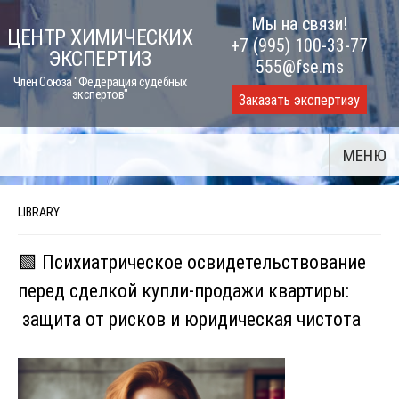
Skip
Мы на связи!
ЦЕНТР ХИМИЧЕСКИХ
to
+7 (995) 100-33-77
ЭКСПЕРТИЗ
content
555@fse.ms
Член Союза "Федерация судебных
экспертов"
Заказать экспертизу
МЕНЮ
LIBRARY
🟩 Психиатрическое освидетельствование
перед сделкой купли-продажи квартиры:
защита от рисков и юридическая чистота