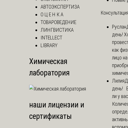
АВТОЭКСПЕРТИЗА
Консультация
О Ц Е Н К А
ТОВАРОВЕДЕНИЕ
Руслан
ЛИНГВИСТИКА
день! Х
INTELLECT
провест
LIBRARY
как фи
лицо н
Химическая
приобр
лаборатория
химичес
Лилия
Д
день! 
ли у ва
наши лицензии и
Количе
опреде
сертификаты
активны
вспомо