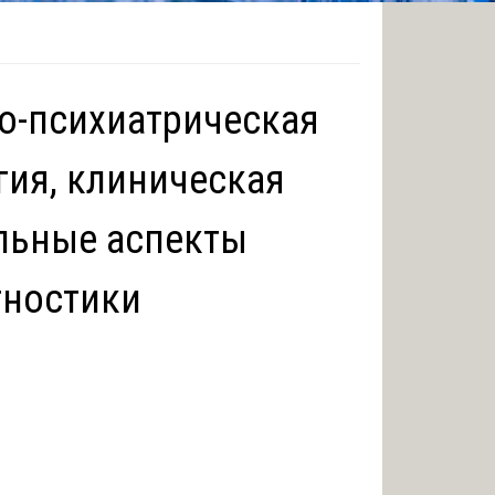
о-психиатрическая
гия, клиническая
альные аспекты
гностики