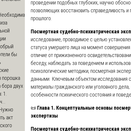
проведении подобных глубоких, научно обосно
позволяющих восстановить справедливость и п
Необходима
прошлого.
тиза
льной
Посмертная судебно-психиатрическая экс
ции
исследование, проводимое с целью установлен
обрый
статуса умершего лица на момент совершения
отели бы
отличие от прижизненного освидетельствовани
ь
беседу, наблюдать за поведением и использов
ские
психологические методики, посмертная экспер
ы порошка
данными. Ключевым объектом исследования с
 бора двух
материалы гражданского или уголовного дела,
: 1.
особенности психического состояния и повед
...
📜
Глава 1. Концептуальные основы посмер
Нужно
экспертизы
ть акт
еского
Посмертная судебно-психиатрическая экс