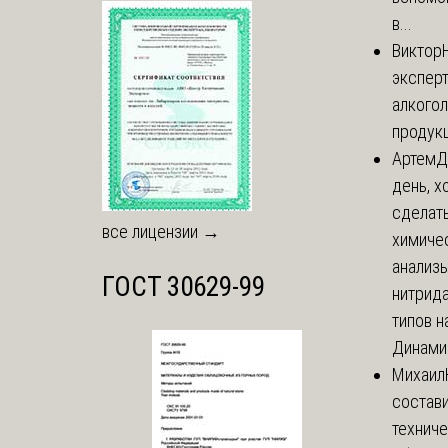
в...
Виктор
экспер
алкого
продук
Артем
Д
день, х
сделат
все лицензии →
химиче
анализ
ГОСТ 30629-99
нитрида
типов на
Динамич
Михаил
состави
технич