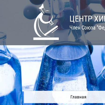
Skip
to
content
ЦЕНТР Х
Член Союза "Фе
Главная