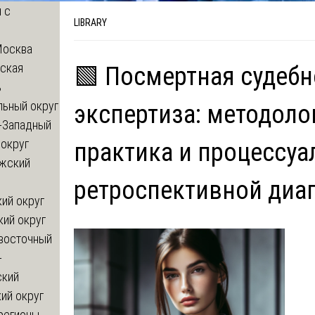
 с
LIBRARY
Москва
ская
🟩 Посмертная судебн
ь
льный округ
экспертиза: методоло
-Западный
округ
практика и процессу
жский
ретроспективной диа
ий округ
кий округ
восточный
-
ский
ий округ
регионы