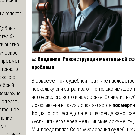
 эксперта
Добрый
отел бы
и анализ
зическое
⚖️
Введение: Реконструкция ментальной с
а предмет
проблема
етенного
кого с...
В современной судебной практике наследстве
обрый
поскольку они затрагивают не только имущест
Возможно
человеке, его волю и намерения. Одним из на
с сделать:
доказывания в таких делах является
посмертн
ственное
Когда голос наследодателя навсегда замолкает
ление
«услышит» его через медицинские документы, 
х и
Мы, представляя Союз «Федерация судебных э
гательных