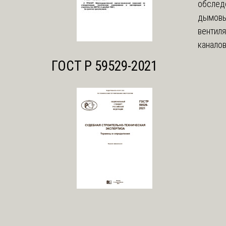
обслед
дымовы
вентил
каналов
ГОСТ Р 59529-2021