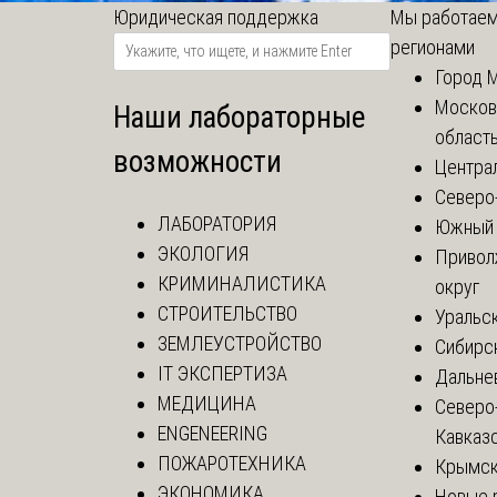
Юридическая поддержка
Мы работаем
регионами
Город 
Москов
Наши лабораторные
област
возможности
Центра
Северо
ЛАБОРАТОРИЯ
Южный 
ЭКОЛОГИЯ
Привол
КРИМИНАЛИСТИКА
округ
СТРОИТЕЛЬСТВО
Уральск
ЗЕМЛЕУСТРОЙСТВО
Сибирс
IT ЭКСПЕРТИЗА
Дальне
МЕДИЦИНА
Северо
ENGENEERING
Кавказ
ПОЖАРОТЕХНИКА
Крымск
ЭКОНОМИКА
Новые 