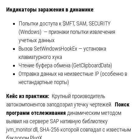
Индикаторы заражения в динамике
:
Попытки доступа к $MFT, SAM, SECURITY
(Windows) — признаки попытки извлечения
учетных данных
Вызов SetWindowsHookEx — установка
клавиатурного хука
Чтение буфера обмена (GetClipboardData)
Отправка данных на неизвестные IP (особенно в
нестандартные порты)
Кейс из практики:
Крупный производитель
автокомпонентов заподозрил утечку чертежей.
Поиск
программ отслеживания
динамическим методом
выявил на сервере SAP нативную библиотеку
jvm_monitor.dll, SHA-256 которой совпадал с известным
бэкдором PlugX.