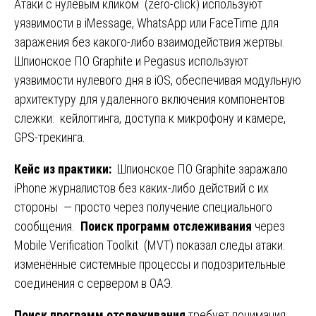
Атаки с нулевым кликом (zero-click) используют
уязвимости в iMessage, WhatsApp или FaceTime для
заражения без какого-либо взаимодействия жертвы.
Шпионское ПО Graphite и Pegasus используют
уязвимости нулевого дня в iOS, обеспечивая модульную
архитектуру для удаленного включения компонентов
слежки: кейлоггинга, доступа к микрофону и камере,
GPS-трекинга.
Кейс из практики:
Шпионское ПО Graphite заражало
iPhone журналистов без каких-либо действий с их
стороны — просто через получение специального
сообщения.
Поиск программ отслеживания
через
Mobile Verification Toolkit (MVT) показал следы атаки:
изменённые системные процессы и подозрительные
соединения с сервером в ОАЭ.
Поиск программ отслеживания
требует понимания