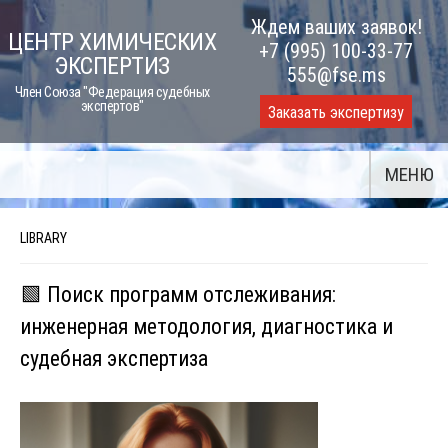
Skip
Ждем ваших заявок!
ЦЕНТР ХИМИЧЕСКИХ
to
+7 (995) 100-33-77
ЭКСПЕРТИЗ
content
555@fse.ms
Член Союза "Федерация судебных
экспертов"
Заказать экспертизу
МЕНЮ
LIBRARY
🟩 Поиск программ отслеживания:
инженерная методология, диагностика и
судебная экспертиза