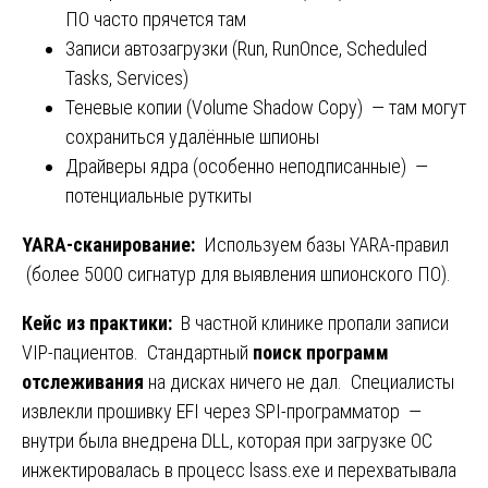
ПО часто прячется там
Записи автозагрузки (Run, RunOnce, Scheduled
Tasks, Services)
Теневые копии (Volume Shadow Copy) — там могут
сохраниться удалённые шпионы
Драйверы ядра (особенно неподписанные) —
потенциальные руткиты
YARA-сканирование:
Используем базы YARA-правил
(более 5000 сигнатур для выявления шпионского ПО).
Кейс из практики:
В частной клинике пропали записи
VIP-пациентов. Стандартный
поиск программ
отслеживания
на дисках ничего не дал. Специалисты
извлекли прошивку EFI через SPI-программатор —
внутри была внедрена DLL, которая при загрузке ОС
инжектировалась в процесс lsass.exe и перехватывала