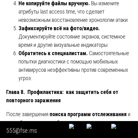
Не копируйте файлы вручную.
Вы измените
атрибуты last access time, что сделает
невозможным восстановление хронологии атаки.
Зафиксируйте всё на фото/видео.
Документируйте состояние экранов, системное
время и другие визуальные индикаторы.
Обратитесь к специалистам.
Самостоятельные
попытки диагностики с помощью мобильных
антивирусов неэффективны против современных
угроз.
Глава 8. Профилактика: как защитить себя от
повторного заражения
После завершения
поиска программ отслеживания
и
его нейтрализации необходимо принять меры для
555@fse.ms
предотвращения повторных инцидентов: