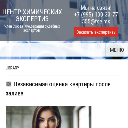
Skip
Мы на связи!
ЦЕНТР ХИМИЧЕСКИХ
to
+7 (995) 100-33-77
ЭКСПЕРТИЗ
content
555@fse.ms
Член Союза "Федерация судебных
экспертов"
Заказать экспертизу
МЕНЮ
LIBRARY
🟩 Независимая оценка квартиры после
залива