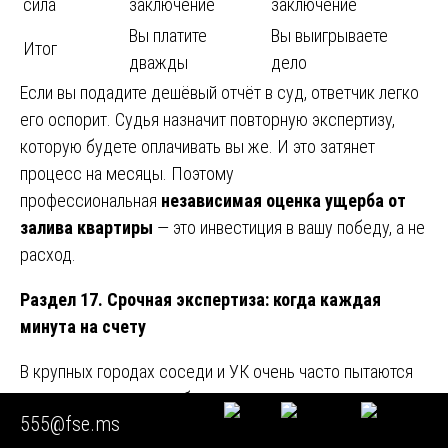
сила
заключение
заключение
Вы платите
Вы выигрываете
Итог
дважды
дело
Если вы подадите дешёвый отчёт в суд, ответчик легко
его оспорит. Судья назначит повторную экспертизу,
которую будете оплачивать вы же. И это затянет
процесс на месяцы. Поэтому
профессиональная
независимая оценка ущерба от
залива квартиры
— это инвестиция в вашу победу, а не
расход.
Раздел 17. Срочная экспертиза: когда каждая
минута на счету
В крупных городах соседи и УК очень часто пытаются
скрыть следы залива, быстро «залатав дыры».
555@fse.ms
Эксперты нужны как можно быстрее, чтобы