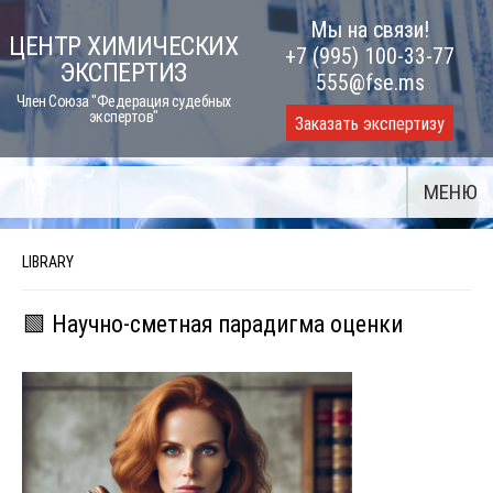
Skip
Мы на связи!
ЦЕНТР ХИМИЧЕСКИХ
to
+7 (995) 100-33-77
ЭКСПЕРТИЗ
content
555@fse.ms
Член Союза "Федерация судебных
экспертов"
Заказать экспертизу
МЕНЮ
LIBRARY
🟩 Научно-сметная парадигма оценки