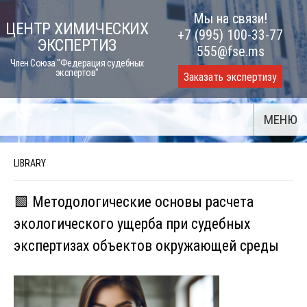
Skip
Мы на связи!
ЦЕНТР ХИМИЧЕСКИХ
to
+7 (995) 100-33-77
ЭКСПЕРТИЗ
content
555@fse.ms
Член Союза "Федерация судебных
экспертов"
Заказать экспертизу
МЕНЮ
LIBRARY
🟩 Методологические основы расчета
экологического ущерба при судебных
экспертизах объектов окружающей среды