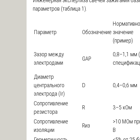
Инженерная экспертиза свечей зажигания баз
параметров (таблица 1).
Нормативн
Параметр
Обозначение
значение
(пример)
Зазор между
0,8–1,1 мм 
GAP
электродами
спецификац
Диаметр
центрального
D
0,4–0,6 мм
электрода (Ir)
Сопротивление
R
3–5 кОм
резистора
Сопротивление
>10 МОм пр
Rиз
изоляции
В
Герметичность
<5% от 25 б