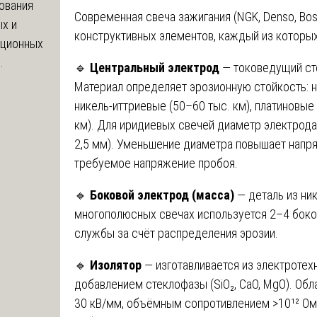
ования
Современная свеча зажигания (NGK, Denso, Bo
х и
конструктивных элементов, каждый из которы
яционных
.
🔹
Центральный электрод
— токоведущий сте
Материал определяет эрозионную стойкость: н
никель-иттриевые (50–60 тыс. км), платиновые
км). Для иридиевых свечей диаметр электрода 
2,5 мм). Уменьшение диаметра повышает напря
требуемое напряжение пробоя.
🔹
Боковой электрод (масса)
— деталь из ник
многополюсных свечах используется 2–4 боков
службы за счёт распределения эрозии.
🔹
Изолятор
— изготавливается из электротехн
добавлением стеклофазы (SiO₂, CaO, MgO). Об
30 кВ/мм, объёмным сопротивлением >10¹² Ом·