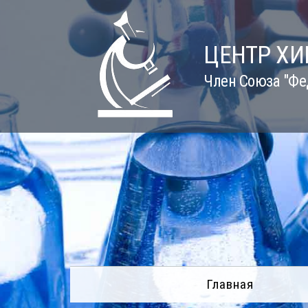
Skip
to
content
ЦЕНТР Х
Член Союза "Фе
Главная