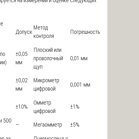
ируется на измерении и оценке следующих
ое
Метод
Допуск
Погрешность
контроля
Плоский или
(по
±0,05
проволочный
0,01 мм
ии)
мм
щуп
±0,02
Микрометр
0,001 мм
мм
цифровой
Омметр
±10%
±1%
цифровой
и 500
—
Мегаомметр
±5%
ар за
Пневмостенд с