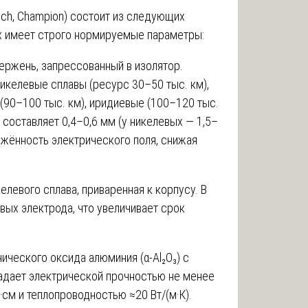
sch, Champion) состоит из следующих
х имеет строго нормируемые параметры:
ржень, запрессованный в изолятор.
икелевые сплавы (ресурс 30–50 тыс. км),
 (90–100 тыс. км), иридиевые (100–120 тыс.
составляет 0,4–0,6 мм (у никелевых — 1,5–
жённость электрического поля, снижая
елевого сплава, приваренная к корпусу. В
ых электрода, что увеличивает срок
ического оксида алюминия (α-Al₂O₃) с
ладает электрической прочностью не менее
см и теплопроводностью ≈20 Вт/(м·К).