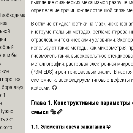
выявление физических механизмов разрушения
определение причинно-следственной связи ме
Необходима
тиза
В отличие от «диагностики на глаз», инженерна
льной
инструментальных методах, регламентированн
ции
отраслевыми техническими условиями. Экспе
обрый
используют такие методы, как микрометрия, п
отели бы
пневмоиспытания, высоковольтное стендирован
ь
металлография, растровая электронная микро
ские
(РЭМ-EDS) и рентгенофазовый анализ. В насто
ы порошка
системно, классифицируем типовые дефекты 
 бора двух
кейсами. 😊
: 1.
Глава 1. Конструктивные параметры 
...
смысл
🔩📏
Нужно
ть акт
1.1. Элементы свечи зажигания
🧩
еского