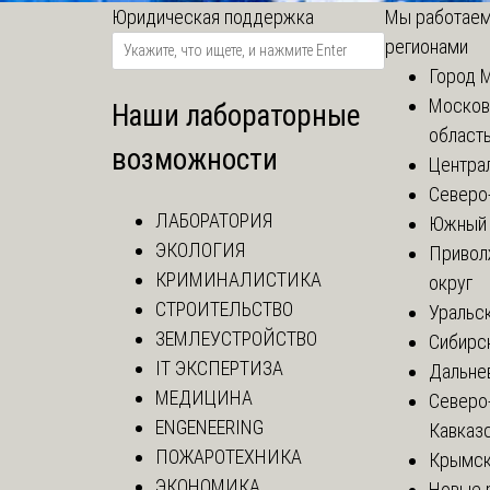
Юридическая поддержка
Мы работаем
регионами
Город 
Москов
Наши лабораторные
област
возможности
Центра
Северо
ЛАБОРАТОРИЯ
Южный 
ЭКОЛОГИЯ
Привол
КРИМИНАЛИСТИКА
округ
СТРОИТЕЛЬСТВО
Уральск
ЗЕМЛЕУСТРОЙСТВО
Сибирс
IT ЭКСПЕРТИЗА
Дальне
МЕДИЦИНА
Северо
ENGENEERING
Кавказ
ПОЖАРОТЕХНИКА
Крымск
ЭКОНОМИКА
Новые 