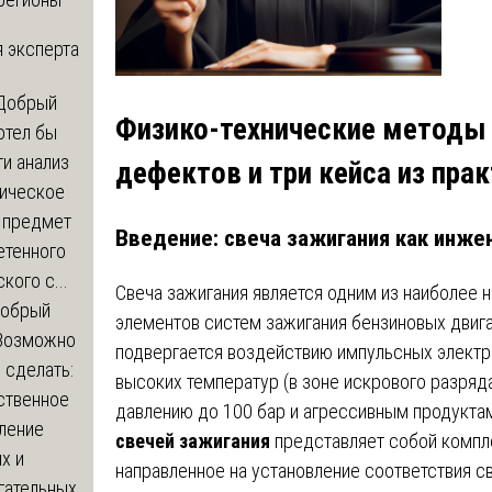
 эксперта
Добрый
Физико-технические методы 
отел бы
и анализ
дефектов и три кейса из пра
зическое
а предмет
Введение: свеча зажигания как инж
етенного
кого с...
Свеча зажигания является одним из наиболее
обрый
элементов систем зажигания бензиновых двига
Возможно
подвергается воздействию импульсных электр
с сделать:
высоких температур (в зоне искрового разряда
ственное
давлению до 100 бар и агрессивным продукта
ление
свечей зажигания
представляет собой компл
х и
направленное на установление соответствия с
гательных