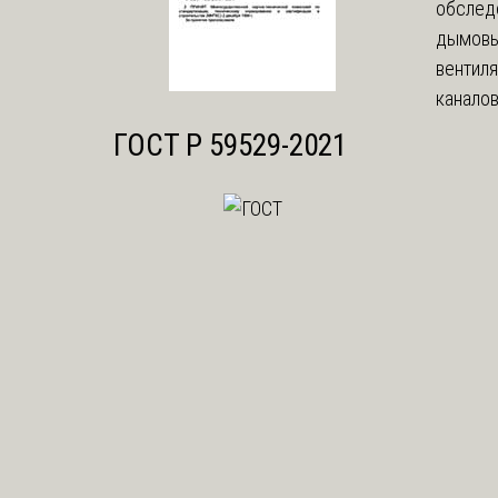
обслед
дымовы
вентил
каналов
ГОСТ Р 59529-2021