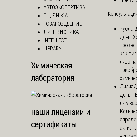
АВТОЭКСПЕРТИЗА
Консультация
О Ц Е Н К А
ТОВАРОВЕДЕНИЕ
Руслан
ЛИНГВИСТИКА
день! Х
INTELLECT
провест
LIBRARY
как фи
лицо н
Химическая
приобр
лаборатория
химичес
Лилия
Д
день! 
ли у ва
наши лицензии и
Количе
опреде
сертификаты
активны
вспомо