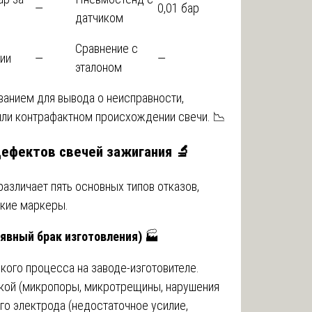
—
0,01 бар
датчиком
Сравнение с
ии
—
—
эталоном
ванием для вывода о неисправности,
или контрафактном происхождении свечи. 📉
дефектов свечей зажигания
🔬
азличает пять основных типов отказов,
кие маркеры.
явный брак изготовления)
🏭
кого процесса на заводе-изготовителе.
кой (микропоры, микротрещины, нарушения
го электрода (недостаточное усилие,