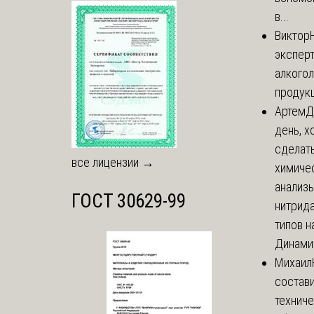
в...
Виктор
экспер
алкого
продук
Артем
Д
день, х
сделат
все лицензии →
химиче
анализ
ГОСТ 30629-99
нитрида
типов на
Динамич
Михаил
состави
технич