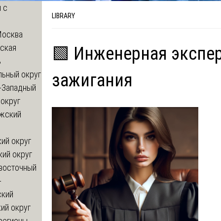
 с
LIBRARY
Москва
ская
🟩 Инженерная экспер
ь
льный округ
зажигания
-Западный
округ
жский
ий округ
кий округ
восточный
-
ский
ий округ
регионы