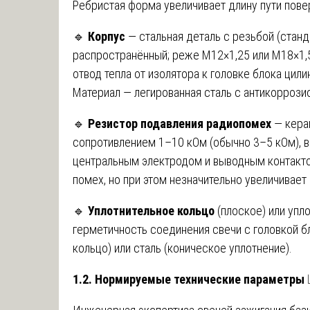
Ребристая форма увеличивает длину пути пове
🔹
Корпус
— стальная деталь с резьбой (стан
распространённый; реже M12×1,25 или M18×1,5
отвод тепла от изолятора к головке блока цил
Материал — легированная сталь с антикоррозио
🔹
Резистор подавления радиопомех
— кера
сопротивлением 1–10 кОм (обычно 3–5 кОм),
центральным электродом и выводным контакто
помех, но при этом незначительно увеличивает
🔹
Уплотнительное кольцо
(плоское) или упл
герметичность соединения свечи с головкой б
кольцо) или сталь (коническое уплотнение).
1.2. Нормируемые технические параметры