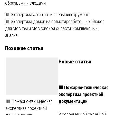
образцами и следами.
Навигация
🟩 Экспертиза электро- и пневмоинструмента
🟩 Экспертиза домов из полистиролбетонных блоков
по
для Москвы и Московской области: комплексный
записям
анализ
Похожие статьи
Новые статьи
🟥 Пожарно-техническая
экспертиза проектной
документации
🟥 Пожарно-техническая
экспертиза проектной
В современной судебной