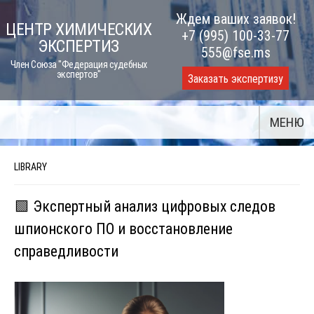
Skip
Ждем ваших заявок!
ЦЕНТР ХИМИЧЕСКИХ
to
+7 (995) 100-33-77
ЭКСПЕРТИЗ
content
555@fse.ms
Член Союза "Федерация судебных
экспертов"
Заказать экспертизу
МЕНЮ
LIBRARY
🟩 Экспертный анализ цифровых следов
шпионского ПО и восстановление
справедливости