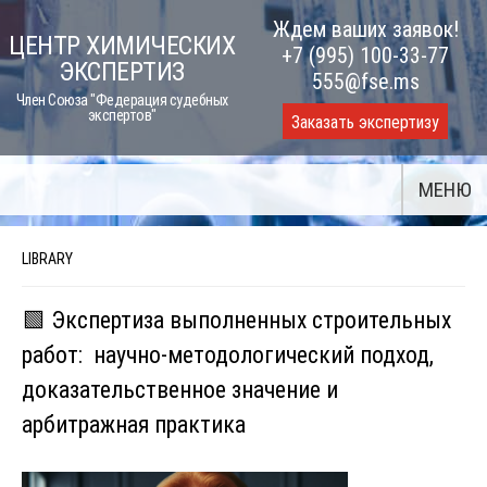
Skip
Ждем ваших заявок!
ЦЕНТР ХИМИЧЕСКИХ
to
+7 (995) 100-33-77
ЭКСПЕРТИЗ
content
555@fse.ms
Член Союза "Федерация судебных
экспертов"
Заказать экспертизу
МЕНЮ
LIBRARY
🟩 Экспертиза выполненных строительных
работ: научно-методологический подход,
доказательственное значение и
арбитражная практика