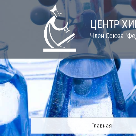
Skip
to
content
ЦЕНТР Х
Член Союза "Фе
Главная