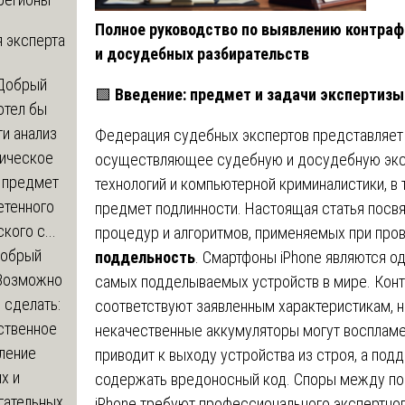
Полное руководство по выявлению контраф
 эксперта
и досудебных разбирательств
Добрый
🟩
Введение: предмет и задачи экспертизы
отел бы
и анализ
Федерация судебных экспертов представляет
зическое
осуществляющее судебную и досудебную экс
а предмет
технологий и компьютерной криминалистики, в 
етенного
предмет подлинности. Настоящая статья посв
кого с...
процедур и алгоритмов, применяемых при про
обрый
поддельность
. Смартфоны iPhone являются о
Возможно
самых подделываемых устройств в мире. Конт
с сделать:
соответствуют заявленным характеристикам, но
ственное
некачественные аккумуляторы могут воспламен
ление
приводит к выходу устройства из строя, а по
х и
содержать вредоносный код. Споры между пок
гательных
iPhone требуют профессионального экспертног