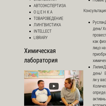
АВТОЭКСПЕРТИЗА
Консультация
О Ц Е Н К А
ТОВАРОВЕДЕНИЕ
Руслан
ЛИНГВИСТИКА
день! Х
INTELLECT
провест
LIBRARY
как фи
лицо н
Химическая
приобр
лаборатория
химичес
Лилия
Д
день! 
ли у ва
Количе
опреде
активны
вспомо