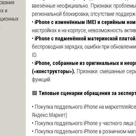
ования
ввезённые неофициально. Признаки: проблемы 
х и
региональной блокировки, отсутствие поддерж
яционных
•
iPhone с изменённым IMEI и серийным но
.
настройках и на корпусе, невозможность актив
•
iPhone с подменённой материнской платой
беспроводная зарядка, ошибки при обновлении
ID.
•
iPhone, собранные из оригинальных и нео
(«конструкторы»).
Признаки: смешанные сери
функций.
🟩
Типовые сценарии обращения за эксперт
• Покупка поддельного iPhone на маркетплейсе (O
Яндекс.Маркет)
• Покупка поддельного iPhone у частного лица (
• Покупка поддельного iPhone в розничном ма