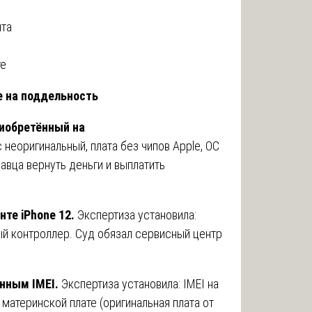
нта
те
e на поддельность
риобретённый на
 неоригинальный, плата без чипов Apple, ОС
авца вернуть деньги и выплатить
те iPhone 12.
Экспертиза установила:
ый контроллер. Суд обязал сервисный центр
нным IMEI.
Экспертиза установила: IMEI на
 материнской плате (оригинальная плата от