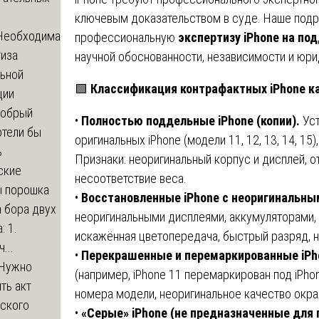
ключевым доказательством в суде. Наше подр
Необходима
профессиональную
экспертизу iPhone на по
тиза
научной обоснованности, независимости и юри
льной
🟩
Классификация контрафактных iPhone к
ции
обрый
•
Полностью поддельные iPhone (копии).
Уст
отели бы
оригинальных iPhone (модели 11, 12, 13, 14, 15
ь
Признаки: неоригинальный корпус и дисплей, от
ские
несоответствие веса.
ы порошка
•
Восстановленные iPhone с неоригинальны
 бора двух
неоригинальными дисплеями, аккумуляторами, к
: 1.
искажённая цветопередача, быстрый разряд, н
...
•
Перекрашенные и перемаркированные iPh
Нужно
(например, iPhone 11 перемаркирован под iPho
ть акт
номера модели, неоригинальное качество окра
еского
•
«Серые» iPhone (не предназначенные для 