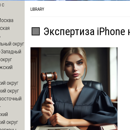
 с
LIBRARY
Москва
ская
🟩 Экспертиза iPhone
ь
льный округ
-Западный
округ
жский
ий округ
кий округ
восточный
-
ский
ий округ
регионы