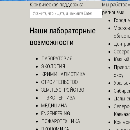
Юридическая поддержка
Мы работаем
регионами
Город 
Москов
Наши лабораторные
област
возможности
Центра
Северо
ЛАБОРАТОРИЯ
Южный 
ЭКОЛОГИЯ
Привол
КРИМИНАЛИСТИКА
округ
СТРОИТЕЛЬСТВО
Уральск
ЗЕМЛЕУСТРОЙСТВО
Сибирс
IT ЭКСПЕРТИЗА
Дальне
МЕДИЦИНА
Северо
ENGENEERING
Кавказ
ПОЖАРОТЕХНИКА
Крымск
ЭКОНОМИКА
Новые 