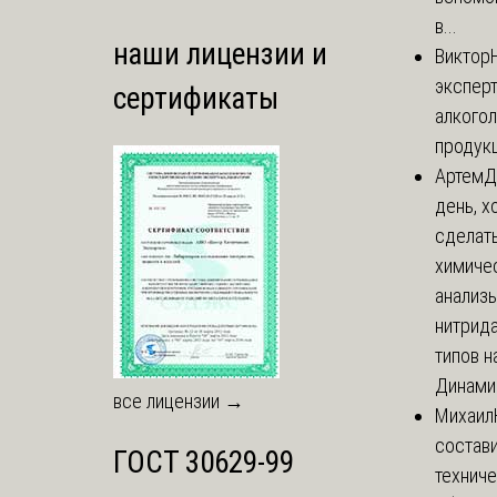
в...
наши лицензии и
Виктор
экспер
сертификаты
алкого
продук
Артем
Д
день, х
сделат
химиче
анализ
нитрида
типов на
Динамич
все лицензии →
Михаил
состави
ГОСТ 30629-99
технич