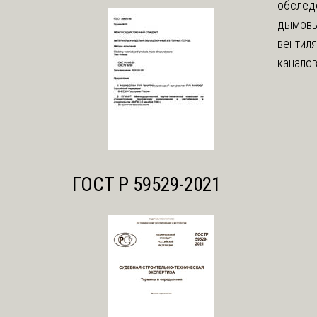
обслед
дымовы
вентил
каналов
ГОСТ Р 59529-2021