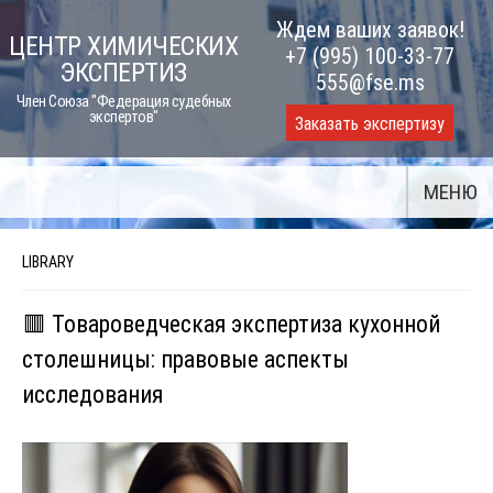
Skip
Ждем ваших заявок!
ЦЕНТР ХИМИЧЕСКИХ
to
+7 (995) 100-33-77
ЭКСПЕРТИЗ
content
555@fse.ms
Член Союза "Федерация судебных
экспертов"
Заказать экспертизу
МЕНЮ
LIBRARY
🟥 Товароведческая экспертиза кухонной
столешницы: правовые аспекты
исследования