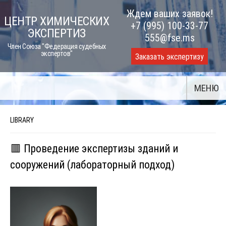
Skip
Ждем ваших заявок!
ЦЕНТР ХИМИЧЕСКИХ
to
+7 (995) 100-33-77
ЭКСПЕРТИЗ
content
555@fse.ms
Член Союза "Федерация судебных
экспертов"
Заказать экспертизу
МЕНЮ
LIBRARY
🟥 Проведение экспертизы зданий и
сооружений (лабораторный подход)