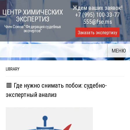
Skip
Ждем ваших заявок!
ЦЕНТР ХИМИЧЕСКИХ
to
+7 (995) 100-33-77
ЭКСПЕРТИЗ
content
555@fse.ms
Член Союза "Федерация судебных
экспертов"
Заказать экспертизу
МЕНЮ
LIBRARY
🟥 Где нужно снимать побои: судебно-
экспертный анализ