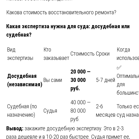
Какова стоимость восстановительного ремонта?
Какая экспертиза нужна для суда: досудебная или
судебная?
Вид
Кто
Когда
Стоимость
Сроки
экспертизы
заказывает
использо
✅
20 000 —
Досудебная
Оптималь
Вы сами
30 000
5-7 дней
(независимая)
для
руб.
большинс
40 000 —
Судебная (по
2-6
Только ес
Судья
80 000
назначению)
месяцев
суд назна
руб.
Вывод:
закажите досудебную экспертизу. Это в 2-3
раза дешевле и в 10-20 раз быстрее. Судья примет ее,