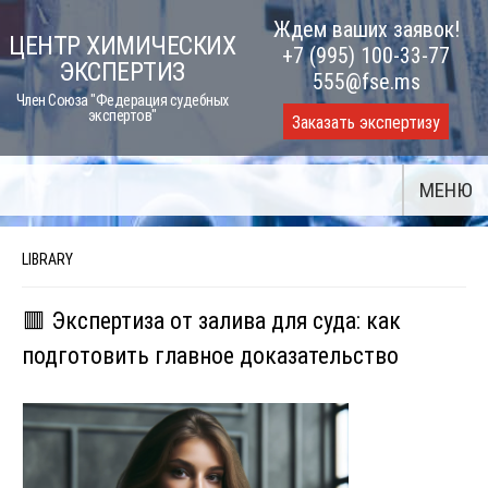
Skip
Ждем ваших заявок!
ЦЕНТР ХИМИЧЕСКИХ
to
+7 (995) 100-33-77
ЭКСПЕРТИЗ
content
555@fse.ms
Член Союза "Федерация судебных
экспертов"
Заказать экспертизу
МЕНЮ
LIBRARY
🟥 Экспертиза от залива для суда: как
подготовить главное доказательство