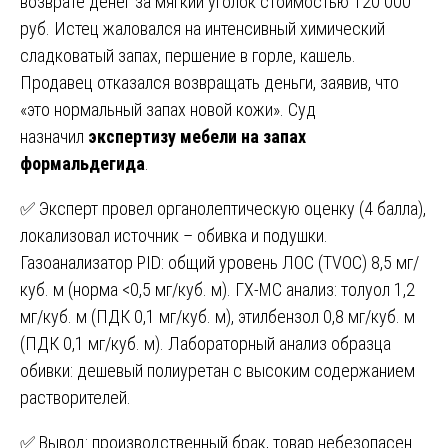
возврате денег за мягкий уголок стоимостью 120 000
руб. Истец жаловался на интенсивный химический
сладковатый запах, першение в горле, кашель.
Продавец отказался возвращать деньги, заявив, что
«это нормальный запах новой кожи». Суд
назначил
экспертизу мебели на запах
формальдегида
.
✅ Эксперт провел органолептическую оценку (4 балла),
локализовал источник – обивка и подушки.
Газоанализатор PID: общий уровень ЛОС (TVOC) 8,5 мг/
куб. м (норма <0,5 мг/куб. м). ГХ-МС анализ: толуол 1,2
мг/куб. м (ПДК 0,1 мг/куб. м), этилбензол 0,8 мг/куб. м
(ПДК 0,1 мг/куб. м). Лабораторный анализ образца
обивки: дешевый полиуретан с высоким содержанием
растворителей.
✅ Вывод: производственный брак, товар небезопасен.