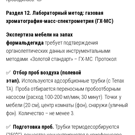
Раздел 12. Лабораторный метод: газовая
хроматография-масс-спектрометрия (ГХ-МС)
Экспертиза мебели на запах
формальдегида
требует подтверждения
органолептических данных инструментальными
методами. «Золотой стандарт» – ГХ-МС. Протокол:
✅
Отбор проб воздуха (полевой
этап).
Используются адсорбционные трубки (с Tenax
TA). Проба отбирается переносным пробоотборным
насосом (расход 100-200 мл/мин, 30 минут). Точки: у
мебели (20 см), центр комнаты (фон), снаружи (уличный
фон). Количество – не менее 3.
✅
Подготовка проб.
Трубки термодесорбируются
(250°C), вещества концентрируются в криофокусере,