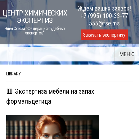
Skip
Ждем ваших заявок!
ЦЕНТР ХИМИЧЕСКИХ
to
+7 (995) 100-33-77
ЭКСПЕРТИЗ
content
555@fse.ms
Член Союза "Федерация судебных
экспертов"
Заказать экспертизу
МЕНЮ
LIBRARY
🟥 Экспертиза мебели на запах
формальдегида