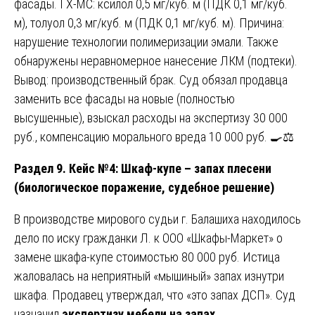
фасады. ГХ-МС: ксилол 0,5 мг/куб. м (ПДК 0,1 мг/куб.
м), толуол 0,3 мг/куб. м (ПДК 0,1 мг/куб. м). Причина:
нарушение технологии полимеризации эмали. Также
обнаружены неравномерное нанесение ЛКМ (подтеки).
Вывод: производственный брак. Суд обязал продавца
заменить все фасады на новые (полностью
высушенные), взыскал расходы на экспертизу 30 000
руб., компенсацию морального вреда 10 000 руб. 🍳⚖️
Раздел 9. Кейс №4: Шкаф-купе – запах плесени
(биологическое поражение, судебное решение)
В производстве мирового судьи г. Балашиха находилось
дело по иску гражданки Л. к ООО «Шкафы-Маркет» о
замене шкафа-купе стоимостью 80 000 руб. Истица
жаловалась на неприятный «мышиный» запах изнутри
шкафа. Продавец утверждал, что «это запах ДСП». Суд
назначил
экспертизу мебели на запах