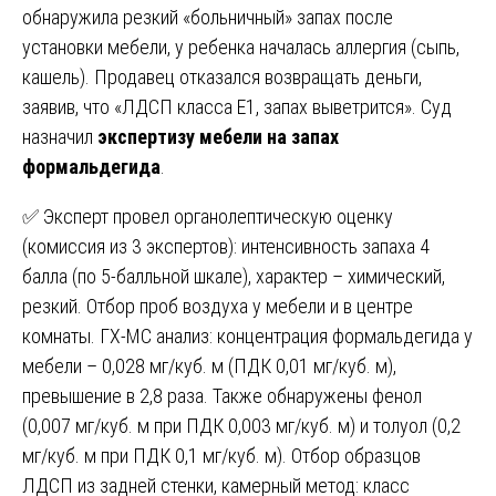
обнаружила резкий «больничный» запах после
установки мебели, у ребенка началась аллергия (сыпь,
кашель). Продавец отказался возвращать деньги,
заявив, что «ЛДСП класса E1, запах выветрится». Суд
назначил
экспертизу мебели на запах
формальдегида
.
✅ Эксперт провел органолептическую оценку
(комиссия из 3 экспертов): интенсивность запаха 4
балла (по 5-балльной шкале), характер – химический,
резкий. Отбор проб воздуха у мебели и в центре
комнаты. ГХ-МС анализ: концентрация формальдегида у
мебели – 0,028 мг/куб. м (ПДК 0,01 мг/куб. м),
превышение в 2,8 раза. Также обнаружены фенол
(0,007 мг/куб. м при ПДК 0,003 мг/куб. м) и толуол (0,2
мг/куб. м при ПДК 0,1 мг/куб. м). Отбор образцов
ЛДСП из задней стенки, камерный метод: класс