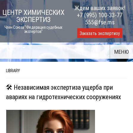
Skip
Ждем ваших заявок!
ЦЕНТР ХИМИЧЕСКИХ
to
+7 (995) 100-33-77
ЭКСПЕРТИЗ
content
555@fse.ms
Член Союза "Федерация судебных
экспертов"
Заказать экспертизу
МЕНЮ
LIBRARY
🛠 Независимая экспертиза ущерба при
авариях на гидротехнических сооружениях