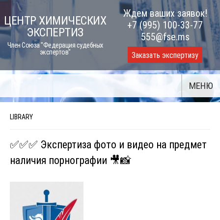
Skip
Ждем ваших заявок!
ЦЕНТР ХИМИЧЕСКИХ
to
+7 (995) 100-33-77
ЭКСПЕРТИЗ
content
555@fse.ms
Член Союза "Федерация судебных
экспертов"
Заказать экспертизу
МЕНЮ
LIBRARY
✅✅✅ Экспертиза фото и видео на предмет
наличия порнографии 🎥📸