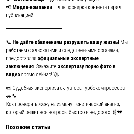
📢
Медиа-компании
– для проверки контента перед
публикацией.
━━━━━━━━━━━━━━━━━
📞
Не дайте обвинениям разрушить вашу жизнь!
Мы
работаем с адвокатами и следственными органами,
предоставляя
официальные экспертные
заключения
. Закажите
экспертизу порно фото и
видео
прямо сейчас! 🚀
Навигация
📜 Судебная экспертиза актуатора турбокомпрессора
🚗🔧
по
Как проверить жену на измену: генетический анализ,
записям
который решит все вопросы быстро и недорого 🧬💔
Похожие статьи