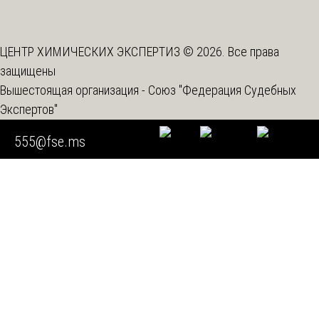
ЦЕНТР ХИМИЧЕСКИХ ЭКСПЕРТИЗ © 2026. Все права
защищены
Вышестоящая организация -
Союз "Федерация Судебных
Экспертов"
Спецоценка условий труда
555@fse.ms
Мы используем cookie
Во время посещения нашего сайта вы соглашаетесь с тем,
что мы обрабатываем ваши персональные данные с
использованием метрических программ.
Подробнее